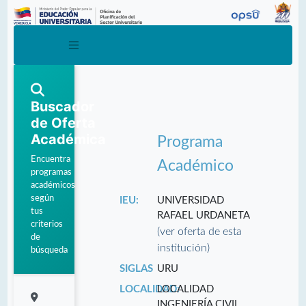
Buscador
de Oferta
Académica
Programa
Encuentra
Académico
programas
académicos
según
IEU:
UNIVERSIDAD
tus
RAFAEL URDANETA
criterios
(ver oferta de esta
de
institución)
búsqueda
SIGLAS
URU
LOCALIDAD:
LOCALIDAD
INGENIERÍA CIVIL