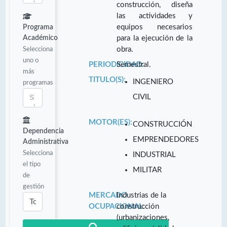
construcción, diseña
las actividades y
equipos necesarios
Programa
Académico
para la ejecución de la
Selecciona
obra.
uno o
PERIODICIDAD:
Semestral.
más
TITULO(S):
INGENIERO
programas
CIVIL
MOTOR(ES):
CONSTRUCCIÓN
Dependencia
EMPRENDEDORES
Administrativa
Selecciona
INDUSTRIAL
el tipo
MILITAR
de
gestión
MERCADO
Industrias de la
OCUPACIONAL:
construcción
(urbanizaciones,