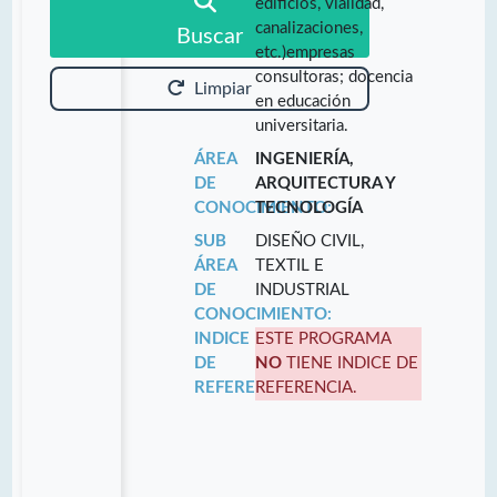
edificios, vialidad,
canalizaciones,
Buscar
etc.)empresas
consultoras; docencia
Limpiar
en educación
universitaria.
ÁREA
INGENIERÍA,
DE
ARQUITECTURA Y
CONOCIMIENTO:
TECNOLOGÍA
SUB
DISEÑO CIVIL,
ÁREA
TEXTIL E
DE
INDUSTRIAL
CONOCIMIENTO:
INDICE
ESTE PROGRAMA
DE
NO
TIENE INDICE DE
REFERENCIA:
REFERENCIA.