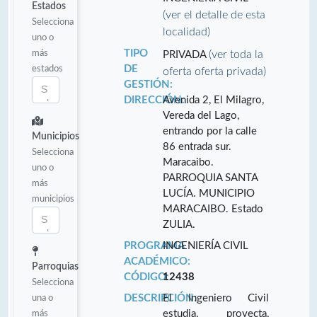
Estados
(ver el detalle de esta
Selecciona
localidad)
uno o
más
TIPO
(ver toda la
PRIVADA
estados
DE
oferta oferta privada)
GESTIÓN:
DIRECCIÓN:
Avenida 2, El Milagro,
Vereda del Lago,
entrando por la calle
Municipios
86 entrada sur.
Selecciona
Maracaibo.
uno o
PARROQUIA SANTA
más
LUCÍA. MUNICIPIO
municipios
MARACAIBO. Estado
ZULIA.
PROGRAMA
INGENIERÍA CIVIL
ACADÉMICO:
Parroquias
CÓDIGO:
12438
Selecciona
una o
DESCRIPCIÓN:
El Ingeniero Civil
más
estudia, proyecta,