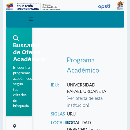
Buscador
de Oferta
Académica
Programa
Encuentra
Académico
programas
académicos
según
IEU:
UNIVERSIDAD
tus
RAFAEL URDANETA
criterios
(ver oferta de esta
de
institución)
búsqueda
SIGLAS
URU
LOCALIDAD:
LOCALIDAD
(ver el
DERECHO