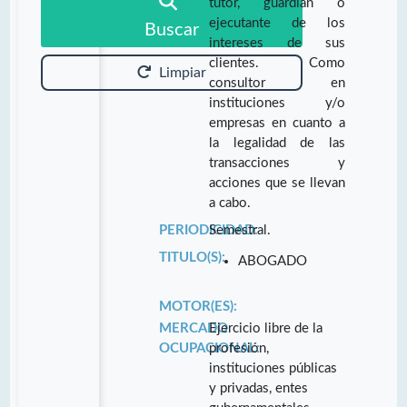
tutor, guardián o
ejecutante de los
Buscar
intereses de sus
clientes. Como
Limpiar
consultor en
instituciones y/o
empresas en cuanto a
la legalidad de las
transacciones y
acciones que se llevan
a cabo.
PERIODICIDAD:
Semestral.
TITULO(S):
ABOGADO
MOTOR(ES):
MERCADO
Ejercicio libre de la
OCUPACIONAL:
profesión,
instituciones públicas
y privadas, entes