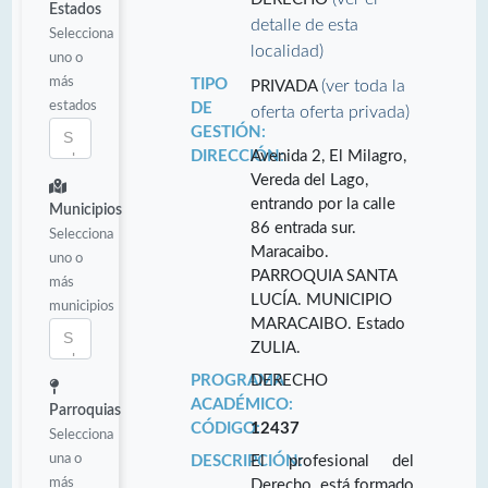
Estados
detalle de esta
Selecciona
localidad)
uno o
más
TIPO
(ver toda la
PRIVADA
estados
DE
oferta oferta privada)
GESTIÓN:
DIRECCIÓN:
Avenida 2, El Milagro,
Vereda del Lago,
entrando por la calle
Municipios
86 entrada sur.
Selecciona
Maracaibo.
uno o
PARROQUIA SANTA
más
LUCÍA. MUNICIPIO
municipios
MARACAIBO. Estado
ZULIA.
PROGRAMA
DERECHO
ACADÉMICO:
Parroquias
CÓDIGO:
12437
Selecciona
una o
DESCRIPCIÓN:
El profesional del
más
Derecho, está formado