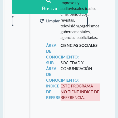
impresos y
Buscar
audiovisuales (radio,
cine, periódicos,
revistas,
Limpiar
televisión),organismos
gubernamentales,
agencias publicitarias.
ÁREA
CIENCIAS SOCIALES
DE
CONOCIMIENTO:
SUB
SOCIEDAD Y
ÁREA
COMUNICACIÓN
DE
CONOCIMIENTO:
INDICE
ESTE PROGRAMA
DE
NO
TIENE INDICE DE
REFERENCIA:
REFERENCIA.