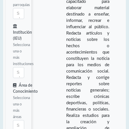
capacitado para
parroquias
elaborar material
destinado a enseñar,
informar, recrear e
influenciar al público.
Institución
Redacta artículos y
(IEU)
noticias sobre los
Selecciona
hechos o
una o
acontecimientos que
más
constituyen la noticia
instituciones
para los medios de
comunicación social.
Redacta y corrige
reportes sobre
Área de
noticias generales;
Conocimiento
escribe crónicas
Selecciona
deportivas, políticas,
una o
financieras o sociales.
más
Realiza estudios para
áreas
la creación y
ampliación de