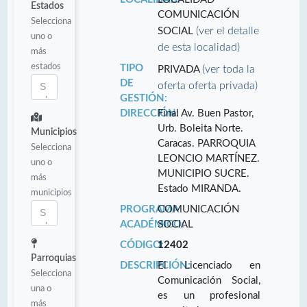
Estados
COMUNICACIÓN
Selecciona
(ver el detalle
SOCIAL
uno o
de esta localidad)
más
estados
TIPO
(ver toda la
PRIVADA
DE
oferta oferta privada)
GESTIÓN:
DIRECCIÓN:
Final Av. Buen Pastor,
Urb. Boleita Norte.
Municipios
Caracas. PARROQUIA
Selecciona
LEONCIO MARTÍNEZ.
uno o
MUNICIPIO SUCRE.
más
Estado MIRANDA.
municipios
PROGRAMA
COMUNICACIÓN
ACADÉMICO:
SOCIAL
CÓDIGO:
12402
Parroquias
DESCRIPCIÓN:
El Licenciado en
Selecciona
Comunicación Social,
una o
es un profesional
más