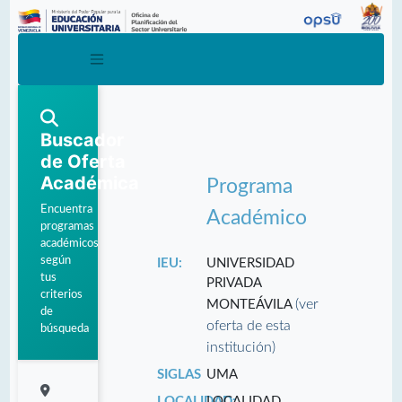
Buscador
de Oferta
Académica
Programa
Encuentra
Académico
programas
académicos
según
IEU:
UNIVERSIDAD
tus
PRIVADA
criterios
(ver
MONTEÁVILA
de
oferta de esta
búsqueda
institución)
SIGLAS
UMA
LOCALIDAD:
LOCALIDAD