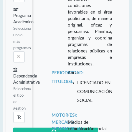
condiciones
favorables en el área
Programa
publicitaria; de manera
Académico
original, eficaz y
Selecciona
persuasiva. Planifica,
uno o
organiza y coordina
más
programas de
programas
relaciones públicas en
empresas e
instituciones.
PERIODICIDAD:
Anual.
Dependencia
TITULO(S):
Administrativa
LICENCIADO EN
Selecciona
COMUNICACIÓN
el tipo
SOCIAL
de
gestión
MOTOR(ES):
MERCADO
Medios de
OCUPACIONAL:
comunicación social