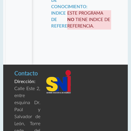
DE
CONOCIMIENTO:
INDICE
ESTE PROGRAMA
DE
NO
TIENE INDICE DE
REFERENCIA:
REFERENCIA.
Contacto
Dirección:
Calle Este 2,
entre
esquina Dr.
Paúl y
Salvador de
León, Torre
sede del