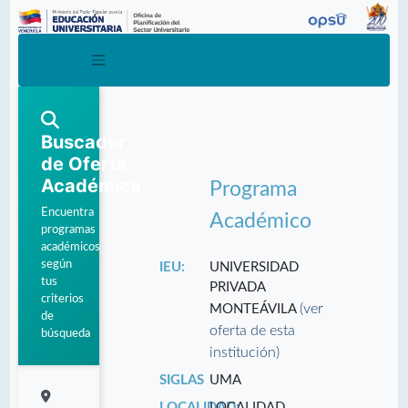
Buscador
de Oferta
Académica
Programa
Encuentra
Académico
programas
académicos
según
IEU:
UNIVERSIDAD
tus
PRIVADA
criterios
(ver
MONTEÁVILA
de
oferta de esta
búsqueda
institución)
SIGLAS
UMA
LOCALIDAD:
LOCALIDAD