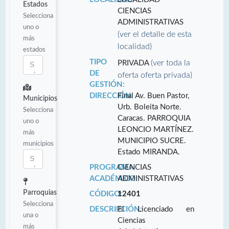
Estados
CIENCIAS
Selecciona
ADMINISTRATIVAS
uno o
(ver el detalle de esta
más
localidad)
estados
TIPO
(ver toda la
PRIVADA
DE
oferta oferta privada)
GESTIÓN:
DIRECCIÓN:
Final Av. Buen Pastor,
Municipios
Urb. Boleita Norte.
Selecciona
Caracas. PARROQUIA
uno o
LEONCIO MARTÍNEZ.
más
MUNICIPIO SUCRE.
municipios
Estado MIRANDA.
PROGRAMA
CIENCIAS
ACADÉMICO:
ADMINISTRATIVAS
Parroquias
CÓDIGO:
12401
Selecciona
DESCRIPCIÓN:
El Licenciado en
una o
Ciencias
más