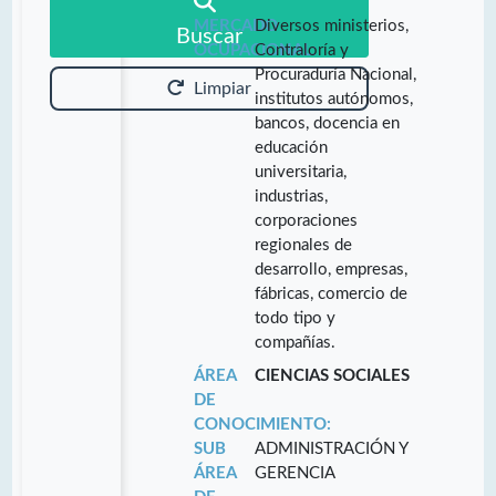
MERCADO
Diversos ministerios,
Buscar
OCUPACIONAL:
Contraloría y
Procuraduría Nacional,
Limpiar
institutos autónomos,
bancos, docencia en
educación
universitaria,
industrias,
corporaciones
regionales de
desarrollo, empresas,
fábricas, comercio de
todo tipo y
compañías.
ÁREA
CIENCIAS SOCIALES
DE
CONOCIMIENTO:
SUB
ADMINISTRACIÓN Y
ÁREA
GERENCIA