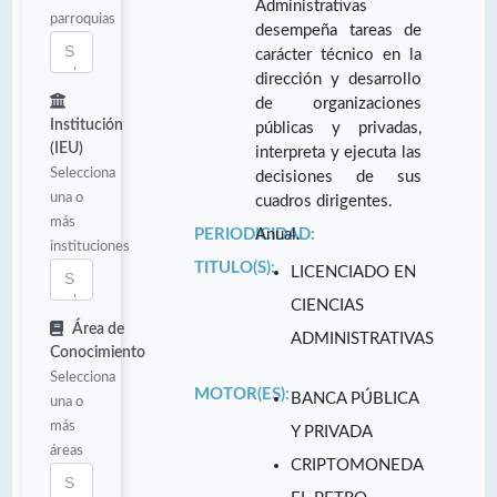
Administrativas
parroquias
desempeña tareas de
carácter técnico en la
dirección y desarrollo
de organizaciones
Institución
públicas y privadas,
(IEU)
interpreta y ejecuta las
Selecciona
decisiones de sus
una o
cuadros dirigentes.
más
PERIODICIDAD:
Anual.
instituciones
TITULO(S):
LICENCIADO EN
CIENCIAS
Área de
ADMINISTRATIVAS
Conocimiento
Selecciona
MOTOR(ES):
BANCA PÚBLICA
una o
más
Y PRIVADA
áreas
CRIPTOMONEDA