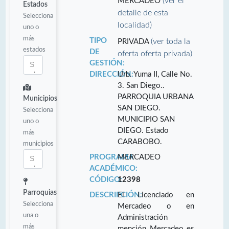
(ver el
MERCADEO
Estados
detalle de esta
Selecciona
localidad)
uno o
más
TIPO
(ver toda la
PRIVADA
estados
DE
oferta oferta privada)
GESTIÓN:
DIRECCIÓN:
Urb. Yuma II, Calle No.
3. San Diego..
PARROQUIA URBANA
Municipios
SAN DIEGO.
Selecciona
MUNICIPIO SAN
uno o
DIEGO. Estado
más
CARABOBO.
municipios
PROGRAMA
MERCADEO
ACADÉMICO:
CÓDIGO:
12398
Parroquias
DESCRIPCIÓN:
El Licenciado en
Selecciona
Mercadeo o en
una o
Administración
más
mención Mercadeo es