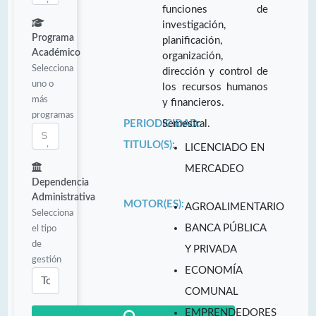
funciones de
investigación,
Programa
planificación,
Académico
organización,
Selecciona
dirección y control de
uno o
los recursos humanos
más
y financieros.
programas
PERIODICIDAD:
Semestral.
TITULO(S):
LICENCIADO EN
MERCADEO
Dependencia
Administrativa
MOTOR(ES):
AGROALIMENTARIO
Selecciona
BANCA PÚBLICA
el tipo
de
Y PRIVADA
gestión
ECONOMÍA
COMUNAL
EMPRENDEDORES