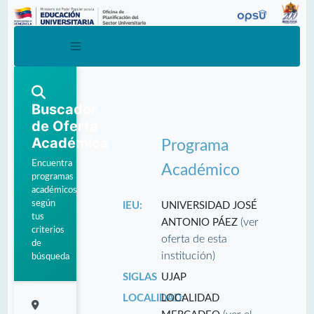
Buscador
de Oferta
Académica
Programa
Encuentra
Académico
programas
académicos
según
IEU:
UNIVERSIDAD JOSÉ
tus
(ver
ANTONIO PÁEZ
criterios
oferta de esta
de
institución)
búsqueda
SIGLAS
UJAP
LOCALIDAD:
LOCALIDAD