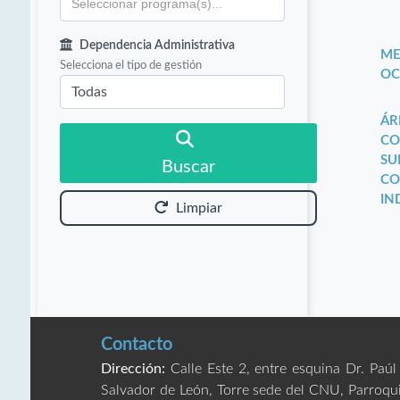
Dependencia Administrativa
ME
Selecciona el tipo de gestión
OC
ÁR
CO
SU
Buscar
CO
IN
Limpiar
Contacto
Dirección:
Calle Este 2, entre esquina Dr. Paúl
Salvador de León, Torre sede del CNU, Parroqu