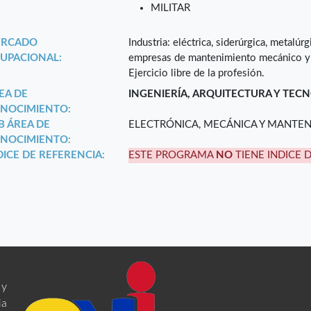
MILITAR
RCADO
Industria: eléctrica, siderúrgica, metalúrg
UPACIONAL:
empresas de mantenimiento mecánico y c
Ejercicio libre de la profesión.
EA DE
INGENIERÍA, ARQUITECTURA Y TEC
NOCIMIENTO:
B ÁREA DE
ELECTRÓNICA, MECÁNICA Y MANTE
NOCIMIENTO:
DICE DE REFERENCIA:
ESTE PROGRAMA
NO
TIENE INDICE 
 y
ia