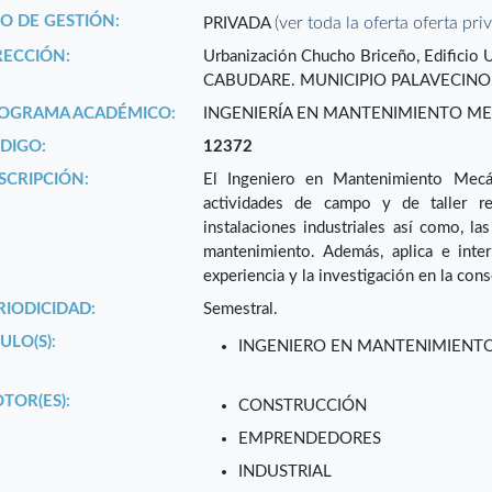
PO DE GESTIÓN:
(ver toda la oferta oferta pri
PRIVADA
RECCIÓN:
Urbanización Chucho Briceño, Edificio
CABUDARE. MUNICIPIO PALAVECINO. 
OGRAMA ACADÉMICO:
INGENIERÍA EN MANTENIMIENTO M
DIGO:
12372
SCRIPCIÓN:
El Ingeniero en Mantenimiento Mecán
actividades de campo y de taller r
instalaciones industriales así como, la
mantenimiento. Además, aplica e interp
experiencia y la investigación en la con
RIODICIDAD:
Semestral.
ULO(S):
INGENIERO EN MANTENIMIENT
TOR(ES):
CONSTRUCCIÓN
EMPRENDEDORES
INDUSTRIAL