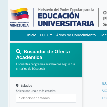
Inicio
LOEU
Áreas de Conocimiento
Con
Buscador de Oferta
Académica
Encuentra programas académicos según tus
criterios de búsqueda
IEU
Estados
Selecciona uno o más estados
SI
LO