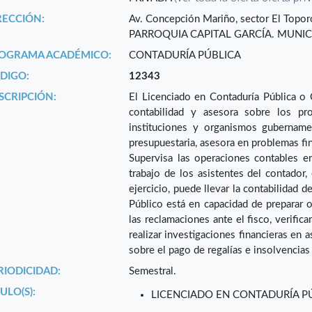
RECCIÓN:
Av. Concepción Mariño, sector El Toporo, 
PARROQUIA CAPITAL GARCÍA. MUNICI
OGRAMA ACADÉMICO:
CONTADURÍA PÚBLICA
DIGO:
12343
SCRIPCIÓN:
El Licenciado en Contaduría Pública o 
contabilidad y asesora sobre los pro
instituciones y organismos gubernamen
presupuestaria, asesora en problemas fin
Supervisa las operaciones contables en 
trabajo de los asistentes del contador, 
ejercicio, puede llevar la contabilidad 
Público está en capacidad de preparar o
las reclamaciones ante el fisco, verific
realizar investigaciones financieras en 
sobre el pago de regalías e insolvencias
RIODICIDAD:
Semestral.
ULO(S):
LICENCIADO EN CONTADURÍA P