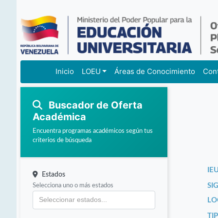
Inicio
LOEU
Áreas de Conocimiento
Con
Buscador de Oferta
Académica
Encuentra programas académicos según tus
criterios de búsqueda
IEU
Estados
Selecciona uno o más estados
SI
LO
TI