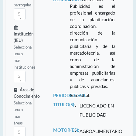
parroquias
Publicidad es el
profesional encargado
de la planificación,
coordinación,
dirección de la
Institución
comunicación
(IEU)
publicitaria y de la
Selecciona
mercadotecnia, así
una o
como de la
más
administración de
instituciones
empresas publicitarias
y de anunciantes,
públicas y privadas.
Área de
PERIODICIDAD:
Semestral.
Conocimiento
Selecciona
TITULO(S):
LICENCIADO EN
una o
PUBLICIDAD
más
áreas
MOTOR(ES):
AGROALIMENTARIO