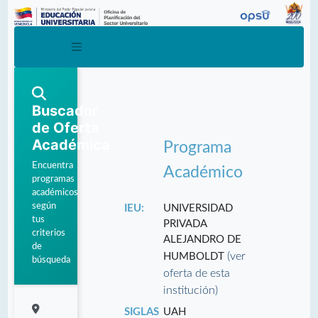
Buscador
de Oferta
Académica
Programa
Encuentra
Académico
programas
académicos
según
IEU:
UNIVERSIDAD
tus
PRIVADA
criterios
ALEJANDRO DE
de
(ver
HUMBOLDT
búsqueda
oferta de esta
institución)
SIGLAS
UAH