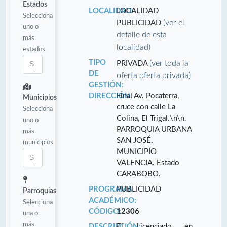
Estados
LOCALIDAD:
LOCALIDAD
Selecciona
(ver el
PUBLICIDAD
uno o
detalle de esta
más
localidad)
estados
TIPO
(ver toda la
PRIVADA
DE
oferta oferta privada)
GESTIÓN:
DIRECCIÓN:
Final Av. Pocaterra,
Municipios
cruce con calle La
Selecciona
Colina, El Trigal.\n\n.
uno o
PARROQUIA URBANA
más
SAN JOSÉ.
municipios
MUNICIPIO
VALENCIA. Estado
CARABOBO.
PROGRAMA
PUBLICIDAD
Parroquias
ACADÉMICO:
Selecciona
CÓDIGO:
12306
una o
más
DESCRIPCIÓN:
El Licenciado en