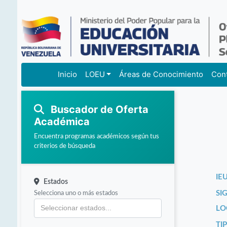
Inicio
LOEU
Áreas de Conocimiento
Con
Buscador de Oferta
Académica
Encuentra programas académicos según tus
criterios de búsqueda
IEU
Estados
Selecciona uno o más estados
SI
LO
TI