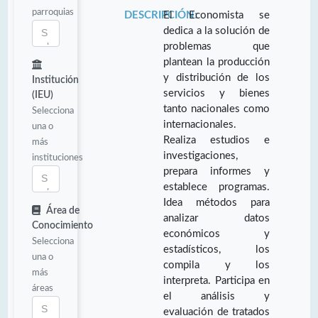
parroquias
DESCRIPCIÓN:
El Economista se
dedica a la solución de
problemas que
plantean la producción
y distribución de los
Institución
servicios y bienes
(IEU)
tanto nacionales como
Selecciona
internacionales.
una o
Realiza estudios e
más
investigaciones,
instituciones
prepara informes y
establece programas.
Idea métodos para
Área de
analizar datos
Conocimiento
económicos y
Selecciona
estadísticos, los
una o
compila y los
más
interpreta. Participa en
áreas
el análisis y
evaluación de tratados