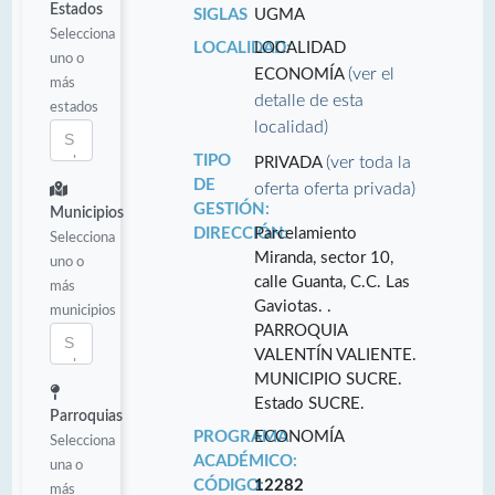
Estados
SIGLAS
UGMA
Selecciona
LOCALIDAD:
LOCALIDAD
uno o
(ver el
ECONOMÍA
más
detalle de esta
estados
localidad)
TIPO
(ver toda la
PRIVADA
DE
oferta oferta privada)
GESTIÓN:
Municipios
DIRECCIÓN:
Parcelamiento
Selecciona
Miranda, sector 10,
uno o
calle Guanta, C.C. Las
más
Gaviotas. .
municipios
PARROQUIA
VALENTÍN VALIENTE.
MUNICIPIO SUCRE.
Estado SUCRE.
Parroquias
PROGRAMA
ECONOMÍA
Selecciona
ACADÉMICO:
una o
CÓDIGO:
12282
más