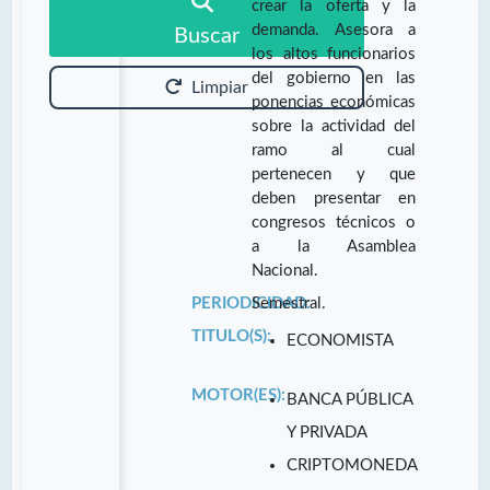
crear la oferta y la
demanda. Asesora a
Buscar
los altos funcionarios
del gobierno en las
Limpiar
ponencias económicas
sobre la actividad del
ramo al cual
pertenecen y que
deben presentar en
congresos técnicos o
a la Asamblea
Nacional.
PERIODICIDAD:
Semestral.
TITULO(S):
ECONOMISTA
MOTOR(ES):
BANCA PÚBLICA
Y PRIVADA
CRIPTOMONEDA