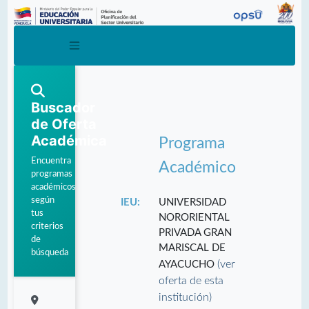
Buscador
de Oferta
Académica
Programa
Encuentra
Académico
programas
académicos
según
IEU:
UNIVERSIDAD
tus
NORORIENTAL
criterios
PRIVADA GRAN
de
MARISCAL DE
búsqueda
(ver
AYACUCHO
oferta de esta
institución)