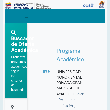
Buscador
de Oferta
Académica
Programa
Encuentra
Académico
programas
académicos
según
IEU:
UNIVERSIDAD
tus
NORORIENTAL
criterios
PRIVADA GRAN
de
MARISCAL DE
búsqueda
(ver
AYACUCHO
oferta de esta
institución)