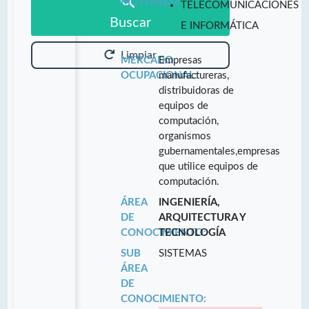
MOTOR(ES):
TELECOMUNICACIONES
Buscar
E INFORMÁTICA
Limpiar
MERCADO
Empresas
OCUPACIONAL:
manufactureras,
distribuidoras de
equipos de
computación,
organismos
gubernamentales,empresas
que utilice equipos de
computación.
ÁREA
INGENIERÍA,
DE
ARQUITECTURA Y
CONOCIMIENTO:
TECNOLOGÍA
SUB
SISTEMAS
ÁREA
DE
CONOCIMIENTO: