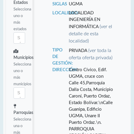
Estados
SIGLAS
UGMA
Selecciona
LOCALIDAD:
LOCALIDAD
uno o
INGENIERÍA EN
más
(ver el
INFORMÁTICA
estados
detalle de esta
localidad)
TIPO
(ver toda la
PRIVADA
DE
oferta oferta privada)
Municipios
GESTIÓN:
Selecciona
DIRECCIÓN:
Centro Cívico, Edif.
uno o
UGMA, cruce con
más
Calle 45,Parroquia
municipios
Dalla Costa, Municipio
Caroní, Puerto Ordaz,
Estado Bolívar.\nCalle
Guanipa, Edificio
Parroquias
UGMA, Unare II
Selecciona
Puerto Ordaz.\n.
una o
PARROQUIA
más