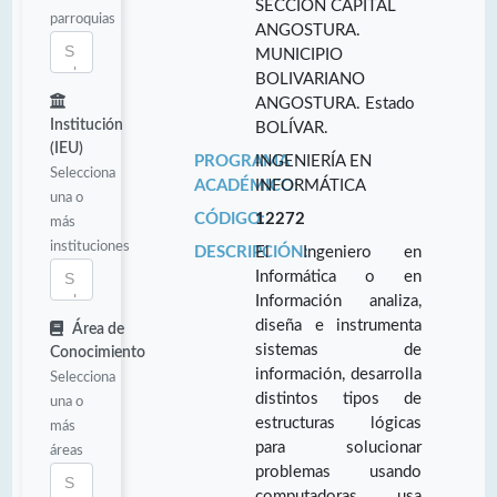
SECCIÓN CAPITAL
parroquias
ANGOSTURA.
MUNICIPIO
BOLIVARIANO
ANGOSTURA. Estado
Institución
BOLÍVAR.
(IEU)
PROGRAMA
INGENIERÍA EN
Selecciona
ACADÉMICO:
INFORMÁTICA
una o
CÓDIGO:
12272
más
instituciones
DESCRIPCIÓN:
El Ingeniero en
Informática o en
Información analiza,
diseña e instrumenta
Área de
sistemas de
Conocimiento
información, desarrolla
Selecciona
distintos tipos de
una o
estructuras lógicas
más
para solucionar
áreas
problemas usando
computadoras, usa