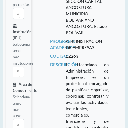
SECCIÓN CAPITAL
parroquias
ANGOSTURA.
MUNICIPIO
BOLIVARIANO
ANGOSTURA. Estado
Institución
BOLÍVAR.
(IEU)
PROGRAMA
ADMINISTRACIÓN
Selecciona
ACADÉMICO:
DE EMPRESAS
una o
CÓDIGO:
12263
más
instituciones
DESCRIPCIÓN:
El Licenciado en
Administración de
Empresas, es un
profesional encargado
Área de
de planificar, organizar,
Conocimiento
coordinar, controlar y
Selecciona
evaluar las actividades
una o
industriales,
más
comerciales,
áreas
financieras y de
servicios de cualquier