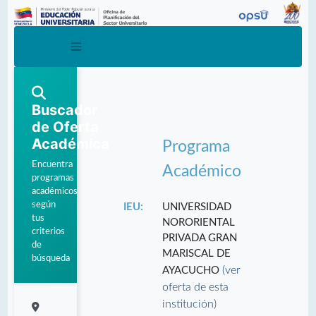
Buscador
de Oferta
Académica
Programa
Encuentra
Académico
programas
académicos
según
IEU:
UNIVERSIDAD
tus
NORORIENTAL
criterios
PRIVADA GRAN
de
MARISCAL DE
búsqueda
(ver
AYACUCHO
oferta de esta
institución)