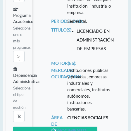
institución, industria o
empresa.
Programa
PERIODICIDAD:
Semestral.
Académico
Selecciona
TITULO(S):
LICENCIADO EN
uno o
ADMINISTRACIÓN
más
programas
DE EMPRESAS
MOTOR(ES):
MERCADO
Instituciones públicas
Dependencia
OCUPACIONAL:
y privadas, empresas
Administrativa
industriales y
Selecciona
comerciales, institutos
el tipo
autónomos,
de
instituciones
gestión
bancarias.
ÁREA
CIENCIAS SOCIALES
DE
CONOCIMIENTO: