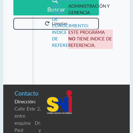
SUB
ADMINISTRACIÓN Y
Buscar
ÁREA
GERENCIA
DE
Limpiar
CONOCIMIENTO:
INDICE
ESTE PROGRAMA
DE
NO
TIENE INDICE DE
REFERENCIA:
REFERENCIA.
Contacto
Dirección:
Calle Este 2,
entre
esquina Dr.
Paúl y