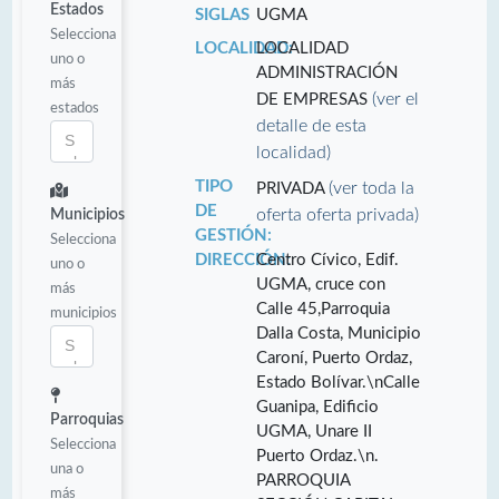
Estados
SIGLAS
UGMA
Selecciona
LOCALIDAD:
LOCALIDAD
uno o
ADMINISTRACIÓN
más
(ver el
DE EMPRESAS
estados
detalle de esta
localidad)
TIPO
(ver toda la
PRIVADA
DE
oferta oferta privada)
Municipios
GESTIÓN:
Selecciona
DIRECCIÓN:
Centro Cívico, Edif.
uno o
UGMA, cruce con
más
Calle 45,Parroquia
municipios
Dalla Costa, Municipio
Caroní, Puerto Ordaz,
Estado Bolívar.\nCalle
Guanipa, Edificio
Parroquias
UGMA, Unare II
Selecciona
Puerto Ordaz.\n.
una o
PARROQUIA
más