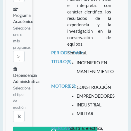
e interpreta, con
carácter científico, los
Programa
resultados de la
Académico
experiencia y la
Selecciona
investigación en la
uno o
conservación de
más
equipos.
programas
PERIODICIDAD:
Semestral.
TITULO(S):
INGENIERO EN
MANTENIMIENTO
Dependencia
Administrativa
MOTOR(ES):
CONSTRUCCIÓN
Selecciona
el tipo
EMPRENDEDORES
de
INDUSTRIAL
gestión
MILITAR
MERCADO
Industria: eléctrica,