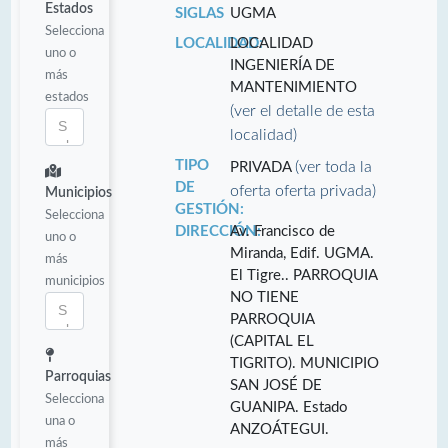
Estados
SIGLAS
UGMA
Selecciona
LOCALIDAD:
LOCALIDAD
uno o
INGENIERÍA DE
más
MANTENIMIENTO
estados
(ver el detalle de esta
localidad)
TIPO
(ver toda la
PRIVADA
DE
oferta oferta privada)
Municipios
GESTIÓN:
Selecciona
DIRECCIÓN:
Av. Francisco de
uno o
Miranda, Edif. UGMA.
más
El Tigre.. PARROQUIA
municipios
NO TIENE
PARROQUIA
(CAPITAL EL
TIGRITO). MUNICIPIO
Parroquias
SAN JOSÉ DE
Selecciona
GUANIPA. Estado
una o
ANZOÁTEGUI.
más