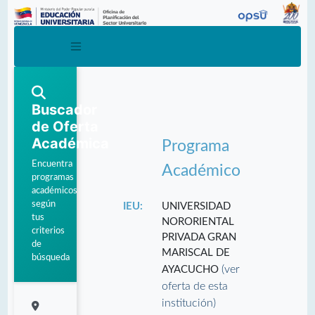
Buscador
de Oferta
Académica
Programa
Encuentra
Académico
programas
académicos
según
IEU:
UNIVERSIDAD
tus
NORORIENTAL
criterios
PRIVADA GRAN
de
MARISCAL DE
búsqueda
(ver
AYACUCHO
oferta de esta
institución)