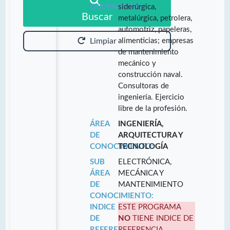
OCUPACIONAL:
siderúrgica,
Buscar
metalúrgica, petrolera,
automotriz, papeleras,
alimenticias; empresas
Limpiar
de mantenimiento
mecánico y
construcción naval.
Consultoras de
ingeniería. Ejercicio
libre de la profesión.
ÁREA
INGENIERÍA,
DE
ARQUITECTURA Y
CONOCIMIENTO:
TECNOLOGÍA
SUB
ELECTRÓNICA,
ÁREA
MECÁNICA Y
DE
MANTENIMIENTO
CONOCIMIENTO:
INDICE
ESTE PROGRAMA
DE
NO
TIENE INDICE DE
REFERENCIA:
REFERENCIA.