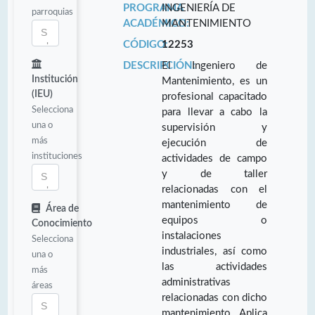
PROGRAMA
INGENIERÍA DE
parroquias
ACADÉMICO:
MANTENIMIENTO
CÓDIGO:
12253
DESCRIPCIÓN:
El Ingeniero de
Institución
Mantenimiento, es un
(IEU)
profesional capacitado
Selecciona
para llevar a cabo la
una o
supervisión y
más
ejecución de
instituciones
actividades de campo
y de taller
relacionadas con el
mantenimiento de
Área de
equipos o
Conocimiento
instalaciones
Selecciona
industriales, así como
una o
las actividades
más
administrativas
áreas
relacionadas con dicho
mantenimiento. Aplica