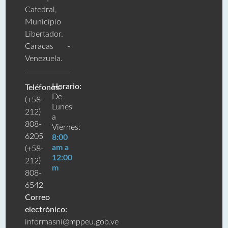
Catedral,
Municipio
Libertador.
Caracas -
Venezuela.
Horario:
Teléfonos:
De
(+58-
Lunes
212)
a
808-
Viernes:
6205
8:00
am a
(+58-
12:00
212)
m
808-
6542
Correo
electrónico:
informasni@mppeu.gob.ve