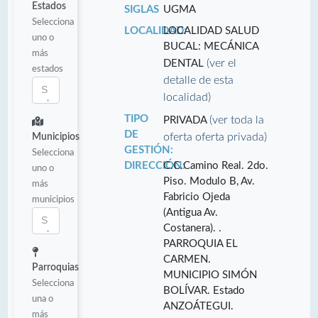
Estados
SIGLAS
UGMA
Selecciona
LOCALIDAD:
LOCALIDAD SALUD
uno o
BUCAL: MECÁNICA
más
(ver el
DENTAL
estados
detalle de esta
localidad)
TIPO
(ver toda la
PRIVADA
DE
oferta oferta privada)
Municipios
GESTIÓN:
Selecciona
DIRECCIÓN:
C.C.Camino Real. 2do.
uno o
Piso. Modulo B, Av.
más
Fabricio Ojeda
municipios
(Antigua Av.
Costanera). .
PARROQUIA EL
CARMEN.
Parroquias
MUNICIPIO SIMÓN
Selecciona
BOLÍVAR. Estado
una o
ANZOÁTEGUI.
más