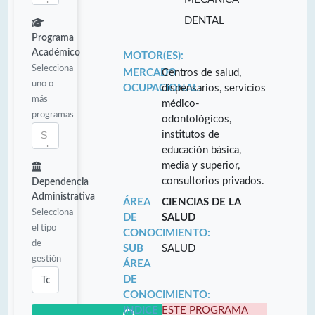
DENTAL
Programa
Académico
MOTOR(ES):
Selecciona
MERCADO
Centros de salud,
uno o
OCUPACIONAL:
dispensarios, servicios
más
médico-
programas
odontológicos,
institutos de
educación básica,
media y superior,
consultorios privados.
Dependencia
Administrativa
ÁREA
CIENCIAS DE LA
Selecciona
DE
SALUD
el tipo
CONOCIMIENTO:
de
SUB
SALUD
gestión
ÁREA
DE
CONOCIMIENTO:
INDICE
ESTE PROGRAMA