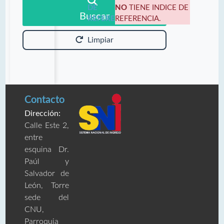
DE
NO
TIENE INDICE DE
Buscar
REFERENCIA:
REFERENCIA.
Limpiar
Contacto
Dirección:
Calle Este 2,
entre
esquina Dr.
Paúl y
Salvador de
León, Torre
sede del
CNU,
Parroquia