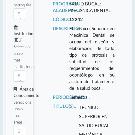
PROGRAMA
SALUD BUCAL:
parroquias
ACADÉMICO:
MECÁNICA DENTAL
CÓDIGO:
12242
DESCRIPCIÓN:
El Técnico Superior en
Institución
Mecánica Dental se
(IEU)
ocupa del diseño y
Selecciona
elaboración de todo
una o
tipo de prótesis a
más
solicitud de los
instituciones
requerimientos del
odontólogo en su
acción de tratamiento
de la salud bucal.
Área de
Conocimiento
PERIODICIDAD:
Semestral.
Selecciona
TITULO(S):
TÉCNICO
una o
más
SUPERIOR EN
áreas
SALUD BUCAL:
MECÁNICA