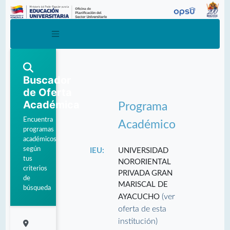
Buscador
de Oferta
Académica
Programa
Encuentra
Académico
programas
académicos
según
IEU:
UNIVERSIDAD
tus
NORORIENTAL
criterios
PRIVADA GRAN
de
MARISCAL DE
búsqueda
(ver
AYACUCHO
oferta de esta
institución)