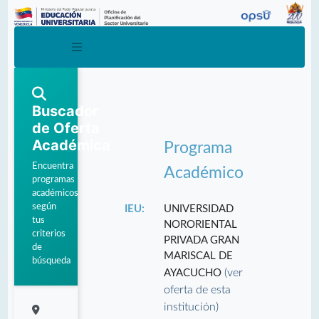
Buscador
de Oferta
Académica
Programa
Encuentra
Académico
programas
académicos
según
IEU:
UNIVERSIDAD
tus
NORORIENTAL
criterios
PRIVADA GRAN
de
MARISCAL DE
búsqueda
(ver
AYACUCHO
oferta de esta
institución)