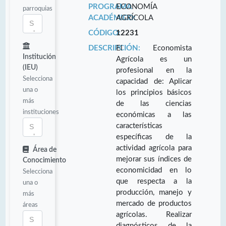
PROGRAMA
ECONOMÍA
parroquias
ACADÉMICO:
AGRÍCOLA
CÓDIGO:
12231
DESCRIPCIÓN:
El Economista
Institución
Agrícola es un
(IEU)
profesional en la
Selecciona
capacidad de: Aplicar
una o
los principios básicos
más
de las ciencias
instituciones
económicas a las
características
específicas de la
actividad agrícola para
Área de
mejorar sus índices de
Conocimiento
economicidad en lo
Selecciona
que respecta a la
una o
producción, manejo y
más
mercado de productos
áreas
agrícolas. Realizar
diagnósticos de la