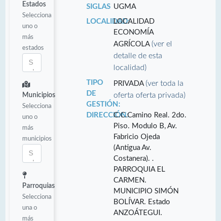
Estados
SIGLAS
UGMA
Selecciona
LOCALIDAD:
LOCALIDAD
uno o
ECONOMÍA
más
(ver el
AGRÍCOLA
estados
detalle de esta
localidad)
TIPO
(ver toda la
PRIVADA
DE
oferta oferta privada)
Municipios
GESTIÓN:
Selecciona
DIRECCIÓN:
C.C.Camino Real. 2do.
uno o
Piso. Modulo B, Av.
más
Fabricio Ojeda
municipios
(Antigua Av.
Costanera). .
PARROQUIA EL
CARMEN.
Parroquias
MUNICIPIO SIMÓN
Selecciona
BOLÍVAR. Estado
una o
ANZOÁTEGUI.
más