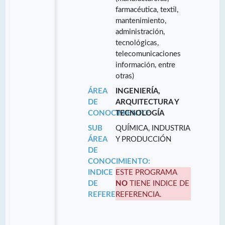
farmacéutica, textil,
mantenimiento,
administración,
tecnológicas,
telecomunicaciones
información, entre
otras)
ÁREA
INGENIERÍA,
DE
ARQUITECTURA Y
CONOCIMIENTO:
TECNOLOGÍA
SUB
QUÍMICA, INDUSTRIA
ÁREA
Y PRODUCCIÓN
DE
CONOCIMIENTO:
INDICE
ESTE PROGRAMA
DE
NO
TIENE INDICE DE
REFERENCIA:
REFERENCIA.