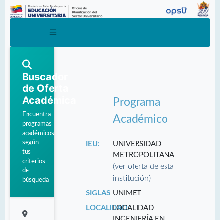
Buscador
de Oferta
Académica
Programa
Encuentra
Académico
programas
académicos
según
IEU:
UNIVERSIDAD
tus
METROPOLITANA
criterios
(ver oferta de esta
de
institución)
búsqueda
SIGLAS
UNIMET
LOCALIDAD:
LOCALIDAD
INGENIERÍA EN