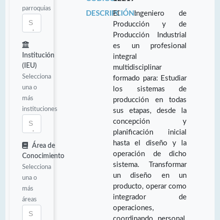
parroquias
DESCRIPCIÓN:
El Ingeniero de
Producción y de
Producción Industrial
es un profesional
Institución
integral
(IEU)
multidisciplinar
Selecciona
formado para: Estudiar
una o
los sistemas de
más
producción en todas
instituciones
sus etapas, desde la
concepción y
planificación inicial
hasta el diseño y la
Área de
operación de dicho
Conocimiento
sistema. Transformar
Selecciona
un diseño en un
una o
producto, operar como
más
integrador de
áreas
operaciones,
coordinando personal,