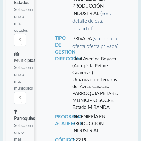
Estados
PRODUCCIÓN
Selecciona
(ver el
INDUSTRIAL
uno o
detalle de esta
más
localidad)
estados
TIPO
(ver toda la
PRIVADA
DE
oferta oferta privada)
GESTIÓN:
DIRECCIÓN:
Final Avenida Boyacá
Municipios
(Autopista Petare -
Selecciona
Guarenas).
uno o
Urbanización Terrazas
más
del Ávila. Caracas.
municipios
PARROQUIA PETARE.
MUNICIPIO SUCRE.
Estado MIRANDA.
PROGRAMA
INGENIERÍA EN
Parroquias
ACADÉMICO:
PRODUCCIÓN
Selecciona
INDUSTRIAL
una o
más
CÓDIGO:
12219