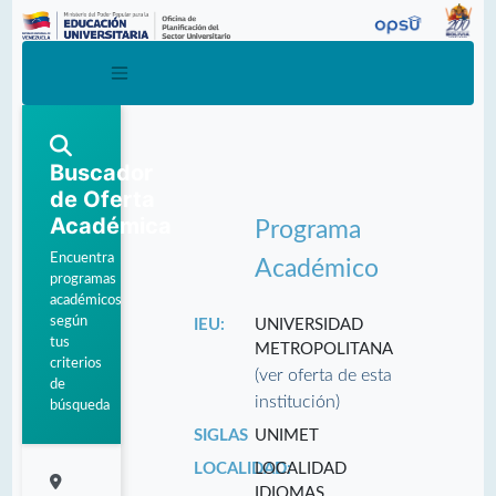
Buscador
de Oferta
Académica
Programa
Encuentra
Académico
programas
académicos
según
IEU:
UNIVERSIDAD
tus
METROPOLITANA
criterios
(ver oferta de esta
de
institución)
búsqueda
SIGLAS
UNIMET
LOCALIDAD:
LOCALIDAD
IDIOMAS