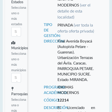
Estados
(ver el
MODERNOS
Selecciona
detalle de esta
uno o
localidad)
más
estados
TIPO
(ver toda la
PRIVADA
DE
oferta oferta privada)
GESTIÓN:
DIRECCIÓN:
Final Avenida Boyacá
(Autopista Petare -
Municipios
Guarenas).
Selecciona
Urbanización Terrazas
uno o
del Ávila. Caracas.
más
PARROQUIA PETARE.
municipios
MUNICIPIO SUCRE.
Estado MIRANDA.
PROGRAMA
IDIOMAS
ACADÉMICO:
MODERNOS
Parroquias
Selecciona
CÓDIGO:
12214
una o
DESCRIPCIÓN:
El Licenciado en
más