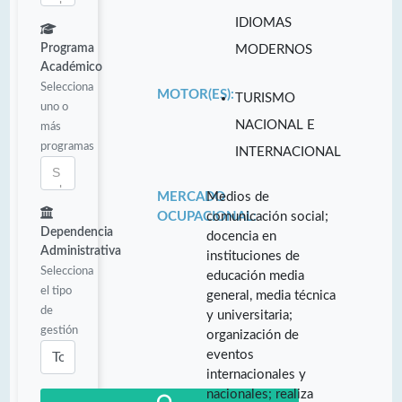
IDIOMAS
Programa
MODERNOS
Académico
Selecciona
MOTOR(ES):
TURISMO
uno o
NACIONAL E
más
programas
INTERNACIONAL
MERCADO
Medios de
OCUPACIONAL:
comunicación social;
Dependencia
docencia en
Administrativa
instituciones de
Selecciona
educación media
el tipo
general, media técnica
de
y universitaria;
gestión
organización de
eventos
internacionales y
nacionales; realiza