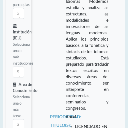
Idiomas Modernos
parroquias
estudia y analiza las
estructuras, las
modalidades e
innovaciones de las
Institución
lenguas modernas.
(IEU)
Aplica los principios
Selecciona
básicos a la fonética y
una o
sintaxis de los idiomas
más
estudiados. Está
instituciones
preparado para traducir
textos escritos en
diversas áreas del
conocimiento, ser
Área de
intérprete en
Conocimiento
conferencias,
Selecciona
seminarios y
una o
congresos.
más
áreas
PERIODICIDAD:
Anual.
TITULO(S):
LICENCIADO EN