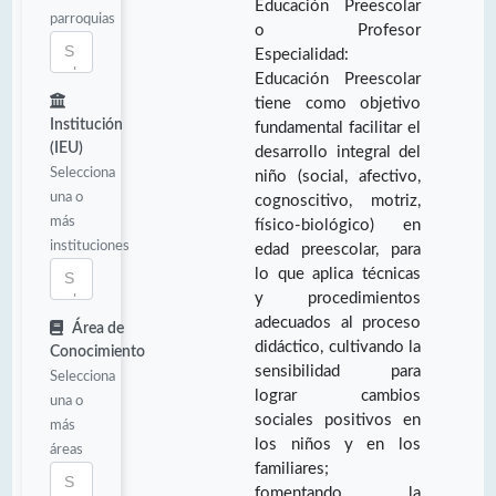
Educación Preescolar
parroquias
o Profesor
Especialidad:
Educación Preescolar
tiene como objetivo
Institución
fundamental facilitar el
(IEU)
desarrollo integral del
Selecciona
niño (social, afectivo,
una o
cognoscitivo, motriz,
más
físico-biológico) en
instituciones
edad preescolar, para
lo que aplica técnicas
y procedimientos
adecuados al proceso
Área de
didáctico, cultivando la
Conocimiento
sensibilidad para
Selecciona
lograr cambios
una o
sociales positivos en
más
los niños y en los
áreas
familiares;
fomentando la