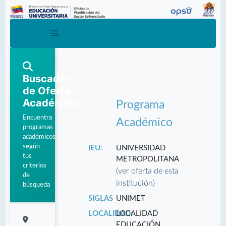
Buscador
de Oferta
Académica
Programa
Encuentra
Académico
programas
académicos
según
IEU:
UNIVERSIDAD
tus
METROPOLITANA
criterios
(ver oferta de esta
de
institución)
búsqueda
SIGLAS
UNIMET
LOCALIDAD:
LOCALIDAD
EDUCACIÓN