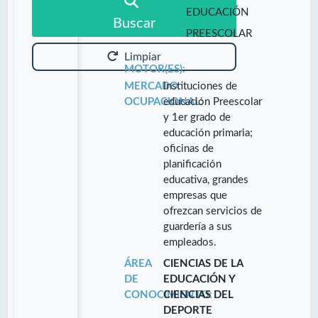
EDUCACIÓN
Buscar
PREESCOLAR
Limpiar
MOTOR(ES):
MERCADO
Instituciones de
OCUPACIONAL:
educación Preescolar
y 1er grado de
educación primaria;
oficinas de
planificación
educativa, grandes
empresas que
ofrezcan servicios de
guardería a sus
empleados.
ÁREA
CIENCIAS DE LA
DE
EDUCACIÓN Y
CONOCIMIENTO:
CIENCIAS DEL
DEPORTE