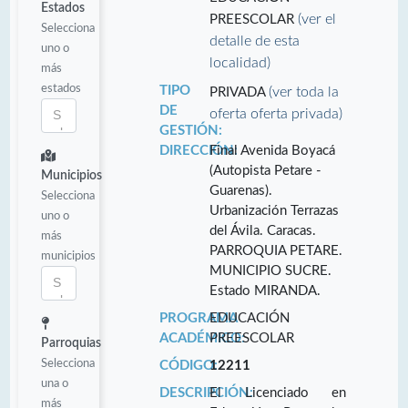
Estados
(ver el
PREESCOLAR
Selecciona
detalle de esta
uno o
localidad)
más
estados
TIPO
(ver toda la
PRIVADA
DE
oferta oferta privada)
GESTIÓN:
DIRECCIÓN:
Final Avenida Boyacá
(Autopista Petare -
Municipios
Guarenas).
Selecciona
Urbanización Terrazas
uno o
del Ávila. Caracas.
más
PARROQUIA PETARE.
municipios
MUNICIPIO SUCRE.
Estado MIRANDA.
PROGRAMA
EDUCACIÓN
ACADÉMICO:
PREESCOLAR
Parroquias
Selecciona
CÓDIGO:
12211
una o
DESCRIPCIÓN:
El Licenciado en
más