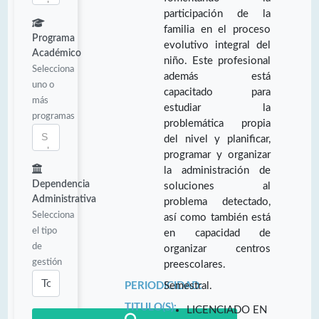
participación de la
familia en el proceso
Programa
evolutivo integral del
Académico
niño. Este profesional
Selecciona
además está
uno o
capacitado para
más
estudiar la
programas
problemática propia
del nivel y planificar,
programar y organizar
la administración de
Dependencia
soluciones al
Administrativa
problema detectado,
Selecciona
así como también está
el tipo
en capacidad de
de
organizar centros
gestión
preescolares.
PERIODICIDAD:
Semestral.
TITULO(S):
LICENCIADO EN