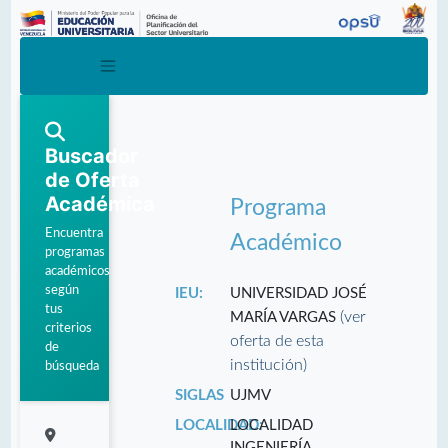
Buscador
de Oferta
Académica
Programa
Encuentra
Académico
programas
académicos
según
IEU:
UNIVERSIDAD JOSÉ
tus
(ver
MARÍA VARGAS
criterios
oferta de esta
de
institución)
búsqueda
SIGLAS
UJMV
LOCALIDAD:
LOCALIDAD
INGENIERÍA