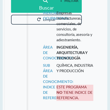
MILITAR
Buscar
MERCADO
Empresas
OCUPACIONAL:
manufactureras,
Limpiar
comerciales, de
servicios, de
consultoría, asesoría y
adiestramiento.
ÁREA
INGENIERÍA,
DE
ARQUITECTURA Y
CONOCIMIENTO:
TECNOLOGÍA
SUB
QUÍMICA, INDUSTRIA
ÁREA
Y PRODUCCIÓN
DE
CONOCIMIENTO:
INDICE
ESTE PROGRAMA
DE
NO
TIENE INDICE DE
REFERENCIA:
REFERENCIA.