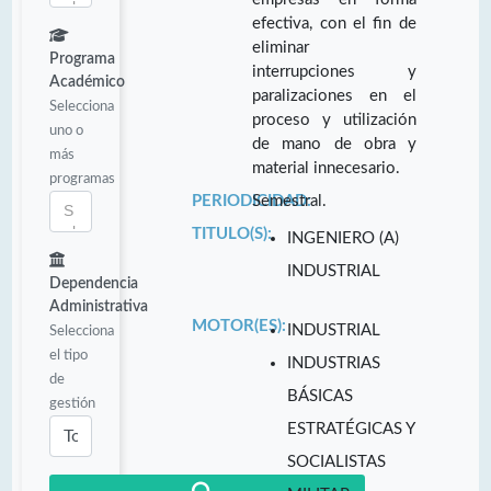
efectiva, con el fin de
eliminar
Programa
interrupciones y
Académico
paralizaciones en el
Selecciona
proceso y utilización
uno o
de mano de obra y
más
material innecesario.
programas
PERIODICIDAD:
Semestral.
TITULO(S):
INGENIERO (A)
INDUSTRIAL
Dependencia
Administrativa
MOTOR(ES):
INDUSTRIAL
Selecciona
el tipo
INDUSTRIAS
de
BÁSICAS
gestión
ESTRATÉGICAS Y
SOCIALISTAS