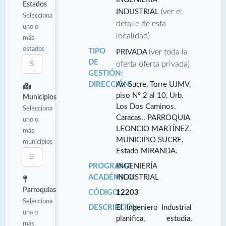
Estados
(ver el
INDUSTRIAL
Selecciona
detalle de esta
uno o
localidad)
más
estados
TIPO
(ver toda la
PRIVADA
DE
oferta oferta privada)
GESTIÓN:
DIRECCIÓN:
Av. Sucre, Torre UJMV,
piso Nº 2 al 10, Urb.
Municipios
Los Dos Caminos.
Selecciona
Caracas.. PARROQUIA
uno o
LEONCIO MARTÍNEZ.
más
MUNICIPIO SUCRE.
municipios
Estado MIRANDA.
PROGRAMA
INGENIERÍA
ACADÉMICO:
INDUSTRIAL
Parroquias
CÓDIGO:
12203
Selecciona
DESCRIPCIÓN:
El Ingeniero Industrial
una o
planifica, estudia,
más