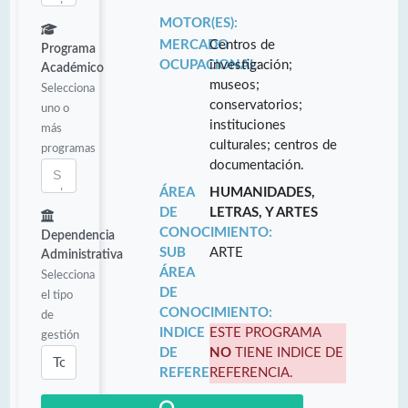
MOTOR(ES):
MERCADO
Centros de
Programa
OCUPACIONAL:
investigación;
Académico
museos;
Selecciona
conservatorios;
uno o
instituciones
más
culturales; centros de
programas
documentación.
ÁREA
HUMANIDADES,
DE
LETRAS, Y ARTES
CONOCIMIENTO:
Dependencia
SUB
ARTE
Administrativa
ÁREA
Selecciona
DE
el tipo
CONOCIMIENTO:
de
INDICE
ESTE PROGRAMA
gestión
DE
NO
TIENE INDICE DE
REFERENCIA:
REFERENCIA.