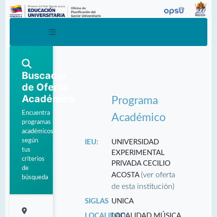
Buscador
de Oferta
Académica
Programa
Encuentra
Académico
programas
académicos
según
IEU:
UNIVERSIDAD
tus
EXPERIMENTAL
criterios
PRIVADA CECILIO
de
(ver oferta
ACOSTA
búsqueda
de esta institución)
SIGLAS
UNICA
LOCALIDAD:
LOCALIDAD MÚSICA