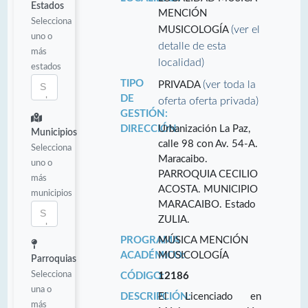
Estados
MENCIÓN
Selecciona
(ver el
MUSICOLOGÍA
uno o
detalle de esta
más
localidad)
estados
TIPO
(ver toda la
PRIVADA
DE
oferta oferta privada)
GESTIÓN:
DIRECCIÓN:
Urbanización La Paz,
Municipios
calle 98 con Av. 54-A.
Selecciona
Maracaibo.
uno o
PARROQUIA CECILIO
más
ACOSTA. MUNICIPIO
municipios
MARACAIBO. Estado
ZULIA.
PROGRAMA
MÚSICA MENCIÓN
ACADÉMICO:
MUSICOLOGÍA
Parroquias
Selecciona
CÓDIGO:
12186
una o
DESCRIPCIÓN:
El Licenciado en
más