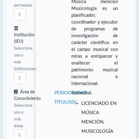
Música mención
parroquias
Musicología es un
planificador,
coordinador y ejecutor
de programas de
Institución
investigación de
(IEU)
carácter científico en
Selecciona
el campo musical con
una o
miras a enriquecer y
más
enaltecer el
instituciones
patrimonio musical
nacional e
internacional.
Área de
PERIODICIDAD:
Semestral.
Conocimiento
TITULO(S):
LICENCIADO EN
Selecciona
una o
MÚSICA
más
MENCIÓN.
áreas
MUSICOLOGÍA