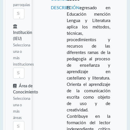
parroquias
DESCRIPCIÓN:
El egresado en
Educación mención
Lengua y Literatura
aplica los métodos,
Institución
técnicas,
(IEU)
procedimientos y
Selecciona
recursos de las
una o
diferentes ramas de la
más
pedagogía al proceso
instituciones
de enseñanza y
aprendizaje en
castellano y literatura.
Orienta el aprendizaje
Área de
de la comunicación
Conocimiento
escrita como objeto
Selecciona
de uso y de
una o
creatividad.
más
Contribuye en la
áreas
formación del lector
independiente, crítico