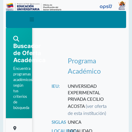
Buscador
de Oferta
Académica
Programa
Encuentra
Académico
programas
académicos
según
IEU:
UNIVERSIDAD
tus
EXPERIMENTAL
criterios
PRIVADA CECILIO
de
(ver oferta
ACOSTA
búsqueda
de esta institución)
SIGLAS
UNICA
LOCALIDAD:
LOCALIDAD