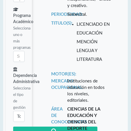
y creativo.
PERIODICIDAD:
Semestral.
Programa
Académico
TITULO(S):
LICENCIADO EN
Selecciona
EDUCACIÓN
uno o
más
MENCIÓN
programas
LENGUA Y
LITERATURA
MOTOR(ES):
Dependencia
MERCADO
Instituciones de
Administrativa
OCUPACIONAL:
educación en todos
Selecciona
los niveles,
el tipo
editoriales.
de
gestión
ÁREA
CIENCIAS DE LA
DE
EDUCACIÓN Y
CONOCIMIENTO:
CIENCIAS DEL
DEPORTE