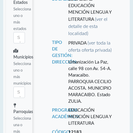
Estados
EDUCACIÓN
Selecciona
MENCIÓN LENGUA Y
uno o
(ver el
LITERATURA
más
detalle de esta
estados
localidad)
TIPO
(ver toda la
PRIVADA
DE
oferta oferta privada)
GESTIÓN:
Municipios
DIRECCIÓN:
Urbanización La Paz,
Selecciona
calle 98 con Av. 54-A.
uno o
Maracaibo.
más
PARROQUIA CECILIO
municipios
ACOSTA. MUNICIPIO
MARACAIBO. Estado
ZULIA.
PROGRAMA
EDUCACIÓN
Parroquias
ACADÉMICO:
MENCIÓN LENGUA Y
Selecciona
LITERATURA
una o
más
CÓDIGO:
12183