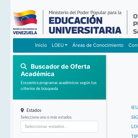
Inicio
LOEU
Áreas de Conocimiento
Con
Buscador de Oferta
Académica
Encuentra programas académicos según tus
criterios de búsqueda
IEU
Estados
Selecciona uno o más estados
SI
LO
TI