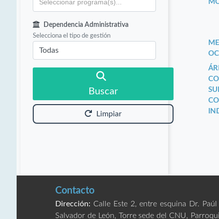
MO
Dependencia Administrativa
Selecciona el tipo de gestión
ME
OC
ÁR
CO
SU
Buscar
CO
IN
Limpiar
Contacto
Dirección:
Calle Este 2, entre esquina Dr. Paúl
Salvador de León, Torre sede del CNU, Parroqu