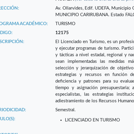
RECCIÓN:
Av. Ollarvides, Edif. UDEFA, Municipi
MUNICIPIO CARIRUBANA. Estado FAL
OGRAMA ACADÉMICO:
TURISMO
DIGO:
12175
SCRIPCIÓN:
El Licenciado en Turismo, es un profesio
y ejecutar programas de turismo. Partici
y tácticas a nivel estadal, regional y n
sean implementadas las medidas más
selección y jerarquización de objetivos
estrategias y recursos en función d
deficiencia y patrones para su evalua
tiempo y asignación presupuestaria; 
especialistas, las estrategias institu
adiestramiento de los Recursos Humanos 
RIODICIDAD:
Semestral.
ULO(S):
LICENCIADO EN TURISMO