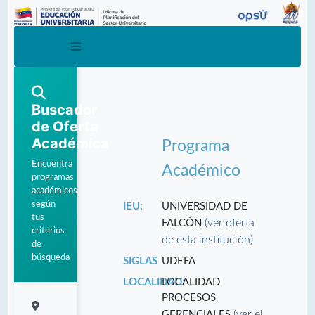
Buscador
de Oferta
Académica
Programa
Encuentra
Académico
programas
académicos
según
IEU:
UNIVERSIDAD DE
tus
(ver oferta
FALCÓN
criterios
de esta institución)
de
búsqueda
SIGLAS
UDEFA
LOCALIDAD:
LOCALIDAD
PROCESOS
(ver el
GERENCIALES