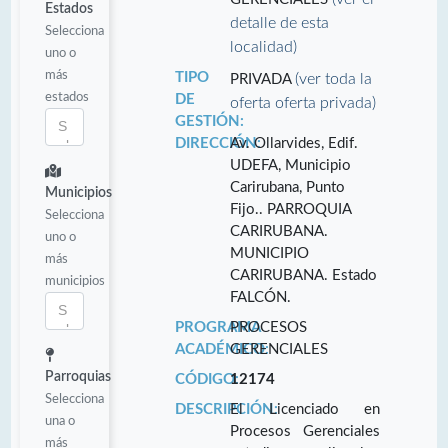
Estados
detalle de esta
Selecciona
localidad)
uno o
más
TIPO
(ver toda la
PRIVADA
estados
DE
oferta oferta privada)
GESTIÓN:
DIRECCIÓN:
Av. Ollarvides, Edif.
UDEFA, Municipio
Carirubana, Punto
Municipios
Fijo.. PARROQUIA
Selecciona
CARIRUBANA.
uno o
MUNICIPIO
más
CARIRUBANA. Estado
municipios
FALCÓN.
PROGRAMA
PROCESOS
ACADÉMICO:
GERENCIALES
Parroquias
CÓDIGO:
12174
Selecciona
DESCRIPCIÓN:
El Licenciado en
una o
Procesos Gerenciales
más