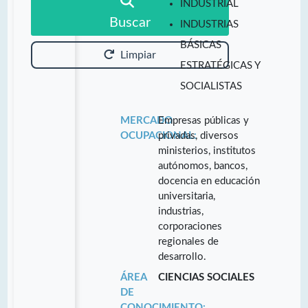
INDUSTRIAL
Buscar
INDUSTRIAS
BÁSICAS
Limpiar
ESTRATÉGICAS Y
SOCIALISTAS
MERCADO
Empresas públicas y
OCUPACIONAL:
privadas, diversos
ministerios, institutos
autónomos, bancos,
docencia en educación
universitaria,
industrias,
corporaciones
regionales de
desarrollo.
ÁREA
CIENCIAS SOCIALES
DE
CONOCIMIENTO: