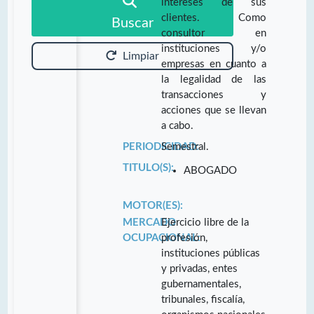
intereses de sus
clientes. Como
Buscar
consultor en
instituciones y/o
Limpiar
empresas en cuanto a
la legalidad de las
transacciones y
acciones que se llevan
a cabo.
PERIODICIDAD:
Semestral.
TITULO(S):
ABOGADO
MOTOR(ES):
MERCADO
Ejercicio libre de la
OCUPACIONAL:
profesión,
instituciones públicas
y privadas, entes
gubernamentales,
tribunales, fiscalía,