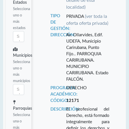
detalle de esta
Estados
localidad)
Selecciona
uno o
TIPO
(ver toda la
PRIVADA
más
DE
oferta oferta privada)
estados
GESTIÓN:
DIRECCIÓN:
Av. Ollarvides, Edif.
UDEFA, Municipio
Carirubana, Punto
Fijo.. PARROQUIA
Municipios
CARIRUBANA.
Selecciona
MUNICIPIO
uno o
CARIRUBANA. Estado
más
FALCÓN.
municipios
PROGRAMA
DERECHO
ACADÉMICO:
CÓDIGO:
12171
Parroquias
DESCRIPCIÓN:
El profesional del
Selecciona
Derecho, está formado
una o
integralmente para
más
definir los derechos y