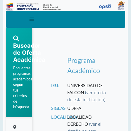
Buscador
de Oferta
Académica
Programa
Encuentra
Académico
programas
académicos
según
IEU:
UNIVERSIDAD DE
tus
(ver oferta
FALCÓN
criterios
de esta institución)
de
búsqueda
SIGLAS
UDEFA
LOCALIDAD:
LOCALIDAD
(ver el
DERECHO