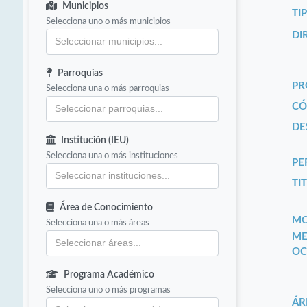
Municipios
TI
Selecciona uno o más municipios
DI
Parroquias
PR
Selecciona una o más parroquias
CÓ
DE
Institución (IEU)
Selecciona una o más instituciones
PE
TIT
Área de Conocimiento
MO
Selecciona una o más áreas
ME
OC
Programa Académico
Selecciona uno o más programas
ÁR