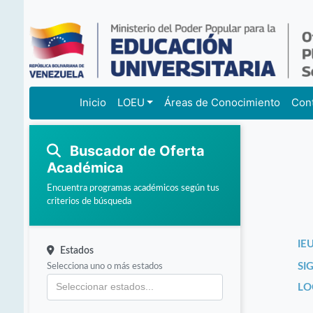
Inicio
LOEU
Áreas de Conocimiento
Con
Buscador de Oferta
Académica
Encuentra programas académicos según tus
criterios de búsqueda
IEU
Estados
Selecciona uno o más estados
SI
LO