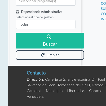
CO
SU
Dependencia Administrativa
CO
Selecciona el tipo de gestión
IN
Buscar
Limpiar
Contacto
Dirección:
Calle Este 2, entre esquina Dr. Paúl
Salvador de León, Torre sede del CNU, Parroqu
Catedral, Municipio Libertador. Caracas
Venezuela.