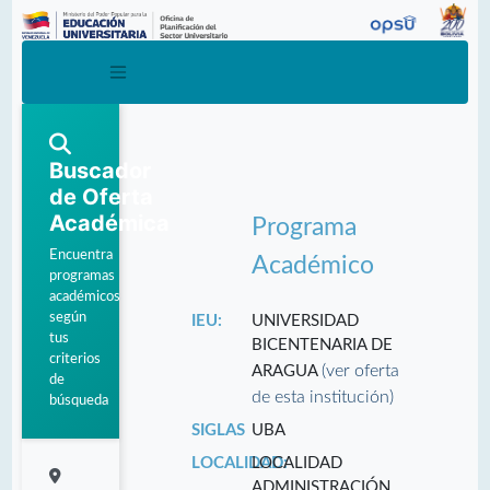
Buscador
de Oferta
Académica
Programa
Encuentra
Académico
programas
académicos
según
IEU:
UNIVERSIDAD
tus
BICENTENARIA DE
criterios
(ver oferta
ARAGUA
de
de esta institución)
búsqueda
SIGLAS
UBA
LOCALIDAD:
LOCALIDAD
ADMINISTRACIÓN