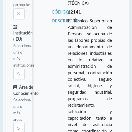
(TÉCNICA)
parroquias
CÓDIGO:
12141
DESCRIPCIÓN:
El Técnico Superior en
Administración de
Institución
Personal se ocupa de
(IEU)
las labores propias de
Selecciona
un departamento de
una o
relaciones industriales
más
en lo relativo a
instituciones
administración de
personal, contratación
colectiva, seguro
social, higiene y
Área de
seguridad industrial,
Conocimiento
programas de
Selecciona
reclutamiento,
una o
selección y
más
capacitación, tanto a
áreas
nivel de asistencia
como coordinación y