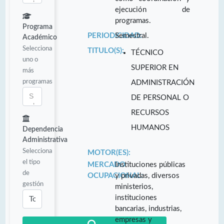
ejecución de
programas.
Programa
PERIODICIDAD:
Semestral.
Académico
Selecciona
TITULO(S):
TÉCNICO
uno o
SUPERIOR EN
más
programas
ADMINISTRACIÓN
DE PERSONAL O
RECURSOS
HUMANOS
Dependencia
Administrativa
Selecciona
MOTOR(ES):
el tipo
MERCADO
Instituciones públicas
de
OCUPACIONAL:
y privadas, diversos
gestión
ministerios,
instituciones
bancarias, industrias,
empresas y