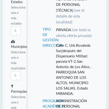
Estados
DE PERSONAL
Selecciona
(ver el
(TÉCNICA)
uno o
detalle de esta
más
localidad)
estados
TIPO
(ver toda la
PRIVADA
DE
oferta oferta privada)
GESTIÓN:
DIRECCIÓN:
Calle C, Urb.Rosaleda
Municipios
Sur,(después del
Selecciona
Dispensario Militar)
uno o
parcela VT-2.San
más
Antonio de Los Altos..
municipios
PARROQUIA SAN
ANTONIO DE LOS
ALTOS. MUNICIPIO
LOS SALIAS. Estado
Parroquias
MIRANDA.
Selecciona
PROGRAMA
ADMINISTRACIÓN
una o
ACADÉMICO:
DE PERSONAL
más