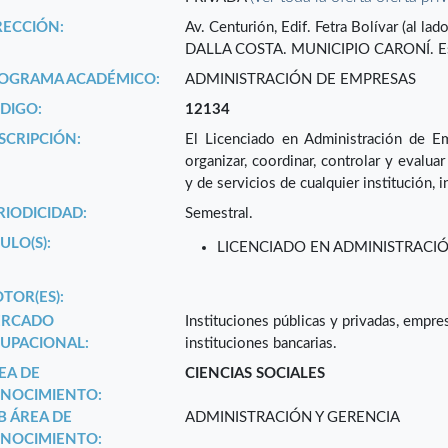
RECCIÓN:
Av. Centurión, Edif. Fetra Bolívar (al l
DALLA COSTA. MUNICIPIO CARONÍ. E
OGRAMA ACADÉMICO:
ADMINISTRACIÓN DE EMPRESAS
DIGO:
12134
SCRIPCIÓN:
El Licenciado en Administración de Em
organizar, coordinar, controlar y evaluar
y de servicios de cualquier institución, 
RIODICIDAD:
Semestral.
ULO(S):
LICENCIADO EN ADMINISTRACI
TOR(ES):
RCADO
Instituciones públicas y privadas, empre
UPACIONAL:
instituciones bancarias.
EA DE
CIENCIAS SOCIALES
NOCIMIENTO:
B ÁREA DE
ADMINISTRACIÓN Y GERENCIA
NOCIMIENTO: