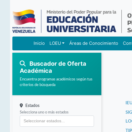
Inicio
LOEU
Áreas de Conocimiento
Con
Buscador de Oferta
Académica
Encuentra programas académicos según tus
criterios de búsqueda
IEU
Estados
Selecciona uno o más estados
SI
LO
TI