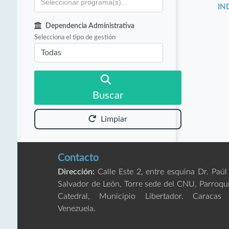
IN
Dependencia Administrativa
Selecciona el tipo de gestión
Buscar
Limpiar
Contacto
Dirección:
Calle Este 2, entre esquina Dr. Paúl
Salvador de León, Torre sede del CNU, Parroqu
Catedral, Municipio Libertador. Caracas
Venezuela.