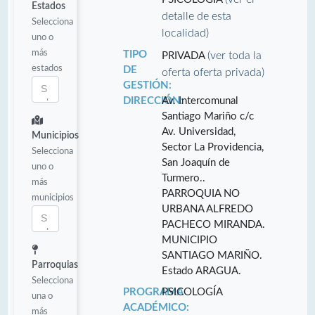
Estados
detalle de esta
Selecciona
localidad)
uno o
más
TIPO
(ver toda la
PRIVADA
estados
DE
oferta oferta privada)
GESTIÓN:
DIRECCIÓN:
Av. Intercomunal
Santiago Mariño c/c
Av. Universidad,
Municipios
Sector La Providencia,
Selecciona
San Joaquín de
uno o
Turmero..
más
PARROQUIA NO
municipios
URBANA ALFREDO
PACHECO MIRANDA.
MUNICIPIO
SANTIAGO MARIÑO.
Parroquias
Estado ARAGUA.
Selecciona
PROGRAMA
PSICOLOGÍA
una o
ACADÉMICO:
más