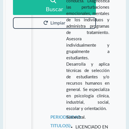
conducta. Diagnostica
las perturbaciones
Buscar
emocionales, mentales
de los individuos y
Limpiar
administra programas
de tratamiento.
Asesora
individualmente y
grupalmente a
estudiantes.
Desarrolla y aplica
técnicas de selección
de estudiantes y/o
recursos humanos en
general. Se especializa
en psicología clínica,
industrial, social,
escolar y orientación.
PERIODICIDAD:
Semestral.
TITULO(S):
LICENCIADO EN