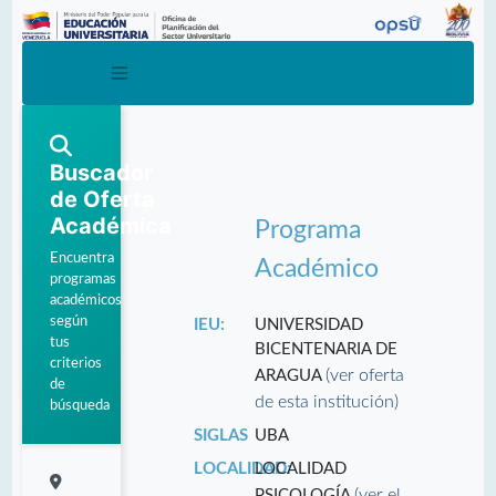
Buscador
de Oferta
Académica
Programa
Encuentra
Académico
programas
académicos
según
IEU:
UNIVERSIDAD
tus
BICENTENARIA DE
criterios
(ver oferta
ARAGUA
de
de esta institución)
búsqueda
SIGLAS
UBA
LOCALIDAD:
LOCALIDAD
(ver el
PSICOLOGÍA