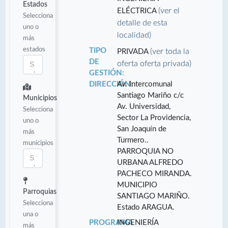
Estados
(ver el
ELÉCTRICA
Selecciona
detalle de esta
uno o
localidad)
más
estados
TIPO
(ver toda la
PRIVADA
DE
oferta oferta privada)
GESTIÓN:
DIRECCIÓN:
Av. Intercomunal
Santiago Mariño c/c
Municipios
Av. Universidad,
Selecciona
Sector La Providencia,
uno o
San Joaquín de
más
Turmero..
municipios
PARROQUIA NO
URBANA ALFREDO
PACHECO MIRANDA.
MUNICIPIO
Parroquias
SANTIAGO MARIÑO.
Selecciona
Estado ARAGUA.
una o
PROGRAMA
INGENIERÍA
más