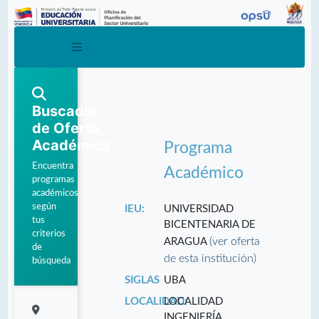
Buscador
de Oferta
Académica
Programa
Encuentra
Académico
programas
académicos
según
IEU:
UNIVERSIDAD
tus
BICENTENARIA DE
criterios
(ver oferta
ARAGUA
de
de esta institución)
búsqueda
SIGLAS
UBA
LOCALIDAD:
LOCALIDAD
INGENIERÍA