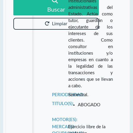
institucionales
administrativas del
Buscar
Estado. Actúa como
tutor, guardián o
Limpiar
ejecutante de los
intereses de sus
clientes. Como
consultor en
instituciones y/o
empresas en cuanto a
la legalidad de las
transacciones y
acciones que se llevan
a cabo.
PERIODICIDAD:
Semestral.
TITULO(S):
ABOGADO
MOTOR(ES):
MERCADO
Ejercicio libre de la