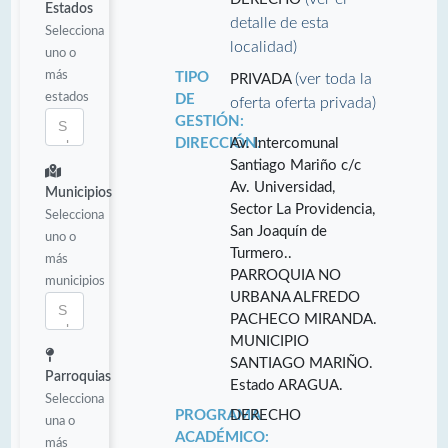
Estados
detalle de esta
Selecciona
localidad)
uno o
más
TIPO
(ver toda la
PRIVADA
estados
DE
oferta oferta privada)
GESTIÓN:
DIRECCIÓN:
Av. Intercomunal
Santiago Mariño c/c
Av. Universidad,
Municipios
Sector La Providencia,
Selecciona
San Joaquín de
uno o
Turmero..
más
PARROQUIA NO
municipios
URBANA ALFREDO
PACHECO MIRANDA.
MUNICIPIO
SANTIAGO MARIÑO.
Parroquias
Estado ARAGUA.
Selecciona
PROGRAMA
DERECHO
una o
ACADÉMICO:
más