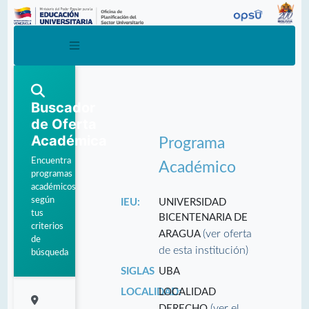
Buscador
de Oferta
Académica
Programa
Encuentra
Académico
programas
académicos
según
IEU:
UNIVERSIDAD
tus
BICENTENARIA DE
criterios
(ver oferta
ARAGUA
de
de esta institución)
búsqueda
SIGLAS
UBA
LOCALIDAD:
LOCALIDAD
(ver el
DERECHO