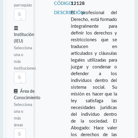
CÓDIGO:
12128
parroquias
DESCRIPCIÓN:
El profesional del
Derecho, está formado
integralmente para
definir los derechos y
Institución
restricciones que se
(IEU)
traducen en
Selecciona
articulados y cláusulas
una o
legales utilizadas para
más
juzgar y condenar o
instituciones
defender a los
individuos dentro del
sistema social. Su
Área de
misión es hacer que la
Conocimiento
ley satisfaga las
Selecciona
necesidades jurídicas
una o
del individuo dentro
más
de la sociedad. El
áreas
Abogado: Hace valer
los derechos de las