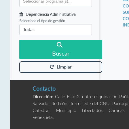
CO
SU
Dependencia Administrativa
CO
Selecciona el tipo de gestión
IN
Buscar
Limpiar
Contacto
Dirección:
Calle Este 2, entre esquina Dr. Paúl
Salvador de León, Torre sede del CNU, Parroqu
Catedral, Municipio Libertador. Caracas
Venezuela.