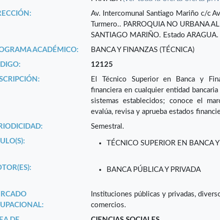
RECCIÓN:
Av. Intercomunal Santiago Mariño c/c Av
Turmero.. PARROQUIA NO URBANA 
SANTIAGO MARIÑO. Estado ARAGUA.
OGRAMA ACADÉMICO:
BANCA Y FINANZAS (TÉCNICA)
DIGO:
12125
SCRIPCIÓN:
El Técnico Superior en Banca y Fina
financiera en cualquier entidad bancaria
sistemas establecidos; conoce el marc
evalúa, revisa y aprueba estados financi
RIODICIDAD:
Semestral.
ULO(S):
TÉCNICO SUPERIOR EN BANCA Y
TOR(ES):
BANCA PÚBLICA Y PRIVADA
RCADO
Instituciones públicas y privadas, divers
UPACIONAL:
comercios.
EA DE
CIENCIAS SOCIALES