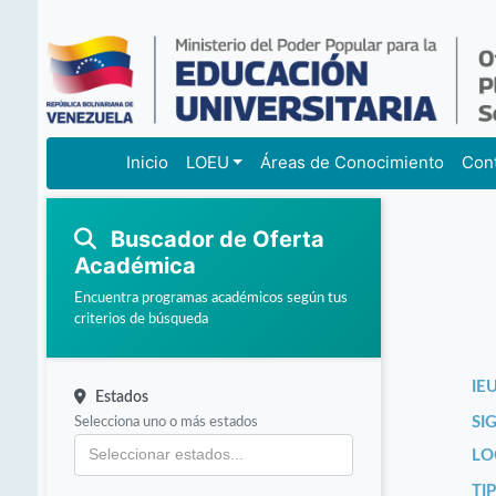
Inicio
LOEU
Áreas de Conocimiento
Con
Buscador de Oferta
Académica
Encuentra programas académicos según tus
criterios de búsqueda
IEU
Estados
Selecciona uno o más estados
SI
LO
TI