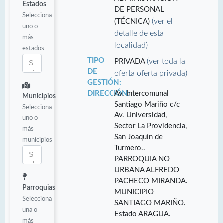
Estados
DE PERSONAL
Selecciona
(ver el
(TÉCNICA)
uno o
detalle de esta
más
localidad)
estados
TIPO
(ver toda la
PRIVADA
DE
oferta oferta privada)
GESTIÓN:
DIRECCIÓN:
Av. Intercomunal
Municipios
Santiago Mariño c/c
Selecciona
Av. Universidad,
uno o
Sector La Providencia,
más
San Joaquín de
municipios
Turmero..
PARROQUIA NO
URBANA ALFREDO
PACHECO MIRANDA.
Parroquias
MUNICIPIO
Selecciona
SANTIAGO MARIÑO.
una o
Estado ARAGUA.
más