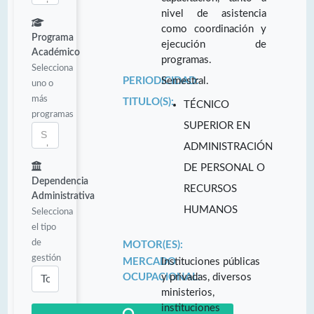
nivel de asistencia
como coordinación y
Programa
ejecución de
Académico
programas.
Selecciona
PERIODICIDAD:
Semestral.
uno o
más
TITULO(S):
TÉCNICO
programas
SUPERIOR EN
ADMINISTRACIÓN
DE PERSONAL O
Dependencia
RECURSOS
Administrativa
HUMANOS
Selecciona
el tipo
de
MOTOR(ES):
gestión
MERCADO
Instituciones públicas
OCUPACIONAL:
y privadas, diversos
ministerios,
instituciones