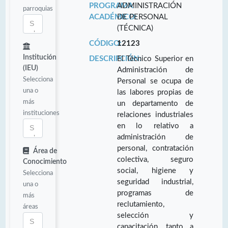
PROGRAMA
ADMINISTRACIÓN
parroquias
ACADÉMICO:
DE PERSONAL
(TÉCNICA)
CÓDIGO:
12123
Institución
DESCRIPCIÓN:
El Técnico Superior en
(IEU)
Administración de
Selecciona
Personal se ocupa de
una o
las labores propias de
más
un departamento de
instituciones
relaciones industriales
en lo relativo a
administración de
personal, contratación
Área de
colectiva, seguro
Conocimiento
social, higiene y
Selecciona
seguridad industrial,
una o
programas de
más
reclutamiento,
áreas
selección y
capacitación, tanto a