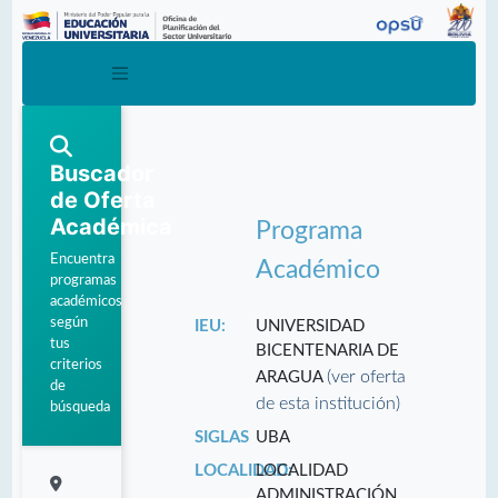
Buscador
de Oferta
Académica
Programa
Encuentra
Académico
programas
académicos
según
IEU:
UNIVERSIDAD
tus
BICENTENARIA DE
criterios
(ver oferta
ARAGUA
de
de esta institución)
búsqueda
SIGLAS
UBA
LOCALIDAD:
LOCALIDAD
ADMINISTRACIÓN