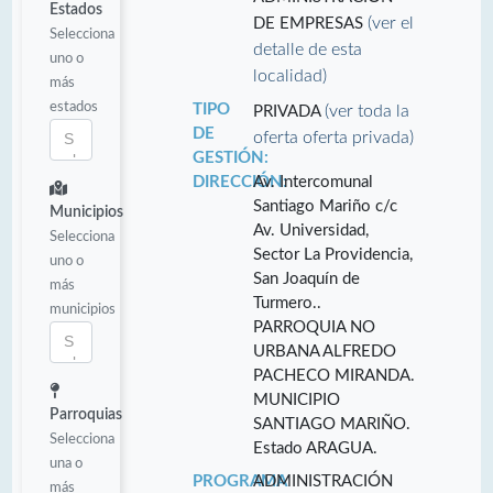
Estados
(ver el
DE EMPRESAS
Selecciona
detalle de esta
uno o
localidad)
más
estados
TIPO
(ver toda la
PRIVADA
DE
oferta oferta privada)
GESTIÓN:
DIRECCIÓN:
Av. Intercomunal
Santiago Mariño c/c
Municipios
Av. Universidad,
Selecciona
Sector La Providencia,
uno o
San Joaquín de
más
Turmero..
municipios
PARROQUIA NO
URBANA ALFREDO
PACHECO MIRANDA.
MUNICIPIO
Parroquias
SANTIAGO MARIÑO.
Selecciona
Estado ARAGUA.
una o
PROGRAMA
ADMINISTRACIÓN
más