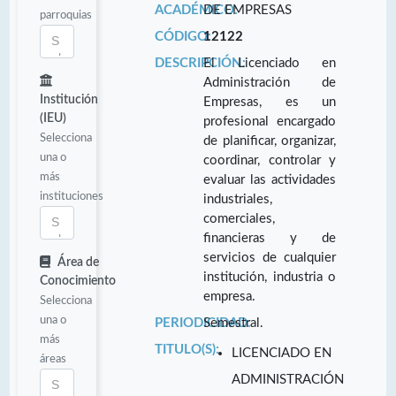
ACADÉMICO:
DE EMPRESAS
parroquias
CÓDIGO:
12122
DESCRIPCIÓN:
El Licenciado en
Administración de
Institución
Empresas, es un
(IEU)
profesional encargado
Selecciona
de planificar, organizar,
una o
coordinar, controlar y
más
evaluar las actividades
instituciones
industriales,
comerciales,
financieras y de
servicios de cualquier
Área de
institución, industria o
Conocimiento
empresa.
Selecciona
una o
PERIODICIDAD:
Semestral.
más
TITULO(S):
LICENCIADO EN
áreas
ADMINISTRACIÓN