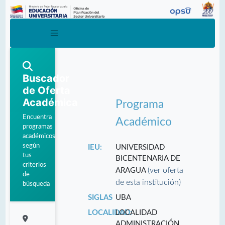
Buscador
de Oferta
Académica
Programa
Encuentra
Académico
programas
académicos
según
IEU:
UNIVERSIDAD
tus
BICENTENARIA DE
criterios
(ver oferta
ARAGUA
de
de esta institución)
búsqueda
SIGLAS
UBA
LOCALIDAD:
LOCALIDAD
ADMINISTRACIÓN