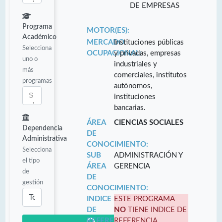
DE EMPRESAS
Programa
MOTOR(ES):
Académico
MERCADO
Instituciones públicas
Selecciona
OCUPACIONAL:
y privadas, empresas
uno o
industriales y
más
comerciales, institutos
programas
autónomos,
instituciones
bancarias.
ÁREA
CIENCIAS SOCIALES
Dependencia
DE
Administrativa
CONOCIMIENTO:
Selecciona
SUB
ADMINISTRACIÓN Y
el tipo
ÁREA
GERENCIA
de
DE
gestión
CONOCIMIENTO:
INDICE
ESTE PROGRAMA
DE
NO
TIENE INDICE DE
REFERENCIA:
REFERENCIA.