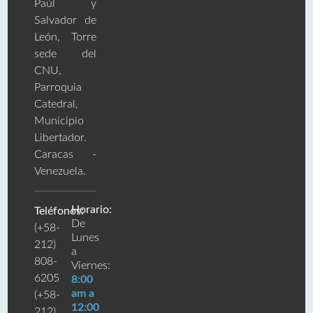
Paúl y
Salvador de
León, Torre
sede del
CNU,
Parroquia
Catedral,
Municipio
Libertador.
Caracas -
Venezuela.
Horario:
Teléfonos:
De
(+58-
Lunes
212)
a
808-
Viernes:
6205
8:00
am a
(+58-
12:00
212)