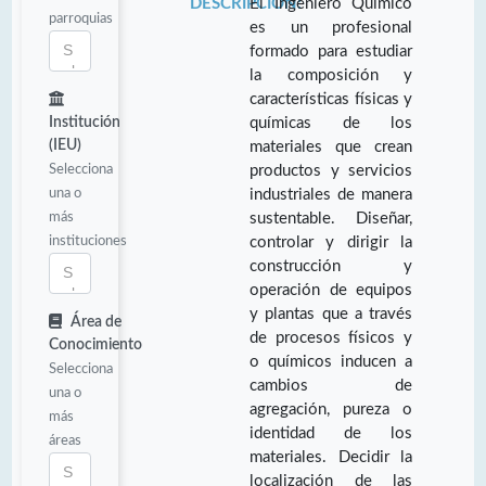
DESCRIPCIÓN:
El Ingeniero Químico
parroquias
es un profesional
formado para estudiar
la composición y
características físicas y
Institución
químicas de los
(IEU)
materiales que crean
Selecciona
productos y servicios
una o
industriales de manera
más
sustentable. Diseñar,
instituciones
controlar y dirigir la
construcción y
operación de equipos
y plantas que a través
Área de
de procesos físicos y
Conocimiento
o químicos inducen a
Selecciona
cambios de
una o
agregación, pureza o
más
identidad de los
áreas
materiales. Decidir la
localización de las