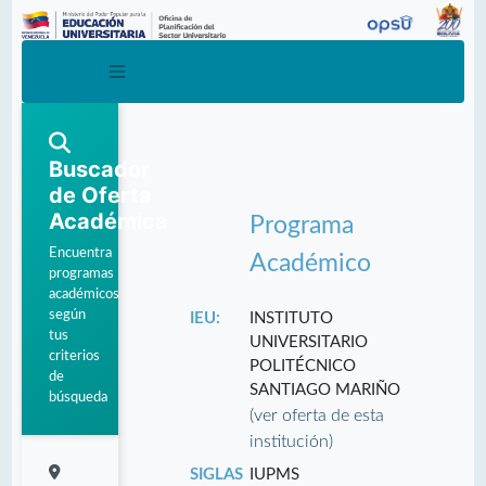
Buscador
de Oferta
Académica
Programa
Encuentra
Académico
programas
académicos
según
IEU:
INSTITUTO
tus
UNIVERSITARIO
criterios
POLITÉCNICO
de
SANTIAGO MARIÑO
búsqueda
(ver oferta de esta
institución)
SIGLAS
IUPMS