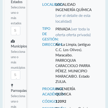
Estados
LOCALIDAD:
LOCALIDAD
Selecciona
INGENIERÍA QUÍMICA
uno o
(ver el detalle de esta
más
localidad)
estados
TIPO
(ver toda la
PRIVADA
DE
oferta oferta privada)
GESTIÓN:
DIRECCIÓN:
Av. La Limpia, (antiguo
Municipios
C.C. Los Olivos).
Selecciona
Maracaibo.
uno o
PARROQUIA
más
CARACCIOLO PARRA
municipios
PÉREZ. MUNICIPIO
MARACAIBO. Estado
ZULIA.
PROGRAMA
INGENIERÍA
Parroquias
ACADÉMICO:
QUÍMICA
Selecciona
una o
CÓDIGO:
12092
más