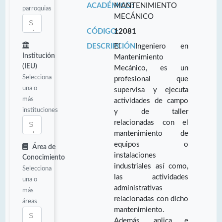
ACADÉMICO:
MANTENIMIENTO
parroquias
MECÁNICO
CÓDIGO:
12081
DESCRIPCIÓN:
El Ingeniero en
Institución
Mantenimiento
(IEU)
Mecánico, es un
Selecciona
profesional que
una o
supervisa y ejecuta
más
actividades de campo
instituciones
y de taller
relacionadas con el
mantenimiento de
equipos o
Área de
instalaciones
Conocimiento
industriales así como,
Selecciona
las actividades
una o
administrativas
más
relacionadas con dicho
áreas
mantenimiento.
Además, aplica e