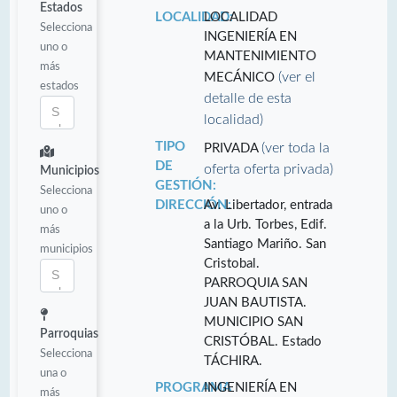
Estados
LOCALIDAD:
LOCALIDAD
Selecciona
INGENIERÍA EN
uno o
MANTENIMIENTO
más
(ver el
MECÁNICO
estados
detalle de esta
localidad)
TIPO
(ver toda la
PRIVADA
DE
oferta oferta privada)
Municipios
GESTIÓN:
Selecciona
DIRECCIÓN:
Av. Libertador, entrada
uno o
a la Urb. Torbes, Edif.
más
Santiago Mariño. San
municipios
Cristobal.
PARROQUIA SAN
JUAN BAUTISTA.
MUNICIPIO SAN
Parroquias
CRISTÓBAL. Estado
Selecciona
TÁCHIRA.
una o
PROGRAMA
INGENIERÍA EN
más