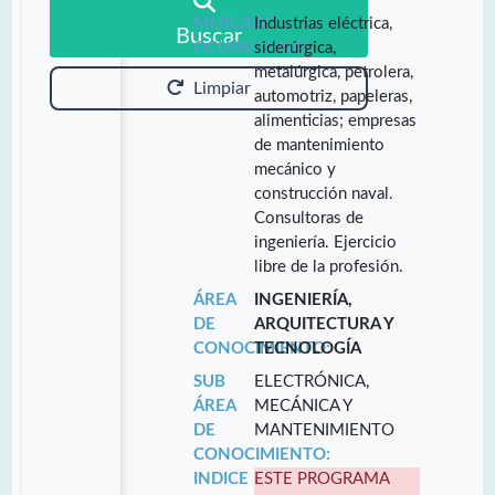
MERCADO
Industrias eléctrica,
Buscar
OCUPACIONAL:
siderúrgica,
metalúrgica, petrolera,
Limpiar
automotriz, papeleras,
alimenticias; empresas
de mantenimiento
mecánico y
construcción naval.
Consultoras de
ingeniería. Ejercicio
libre de la profesión.
ÁREA
INGENIERÍA,
DE
ARQUITECTURA Y
CONOCIMIENTO:
TECNOLOGÍA
SUB
ELECTRÓNICA,
ÁREA
MECÁNICA Y
DE
MANTENIMIENTO
CONOCIMIENTO:
INDICE
ESTE PROGRAMA