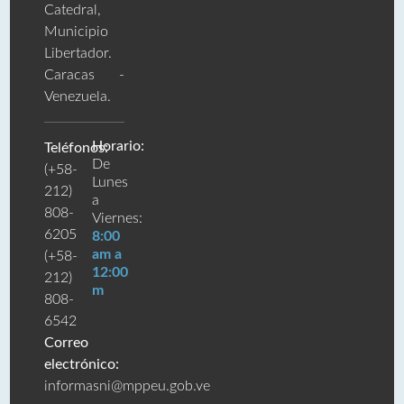
Catedral,
Municipio
Libertador.
Caracas -
Venezuela.
Horario:
Teléfonos:
De
(+58-
Lunes
212)
a
808-
Viernes:
6205
8:00
am a
(+58-
12:00
212)
m
808-
6542
Correo
electrónico:
informasni@mppeu.gob.ve