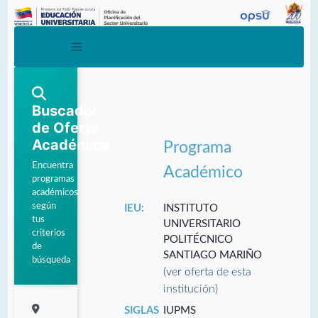
Buscador
de Oferta
Académica
Programa
Encuentra
Académico
programas
académicos
según
IEU:
INSTITUTO
tus
UNIVERSITARIO
criterios
POLITÉCNICO
de
SANTIAGO MARIÑO
búsqueda
(ver oferta de esta
institución)
SIGLAS
IUPMS