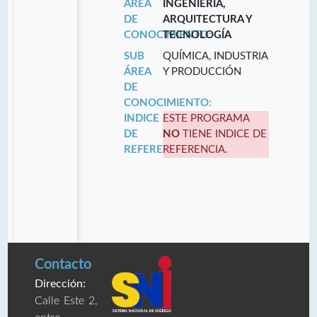
ÁREA
INGENIERÍA,
DE
ARQUITECTURA Y
CONOCIMIENTO:
TECNOLOGÍA
SUB
QUÍMICA, INDUSTRIA
ÁREA
Y PRODUCCIÓN
DE
CONOCIMIENTO:
INDICE
ESTE PROGRAMA
DE
NO
TIENE INDICE DE
REFERENCIA:
REFERENCIA.
Contacto
Dirección:
Calle Este 2,