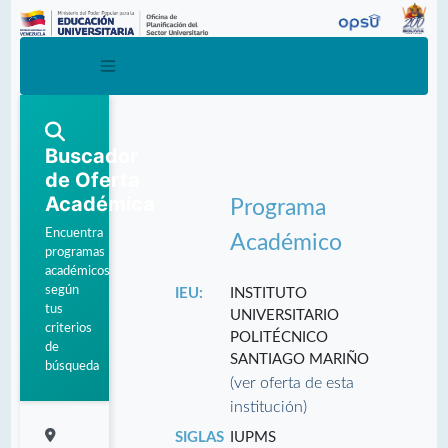
Buscador
de Oferta
Académica
Programa
Encuentra
Académico
programas
académicos
según
IEU:
INSTITUTO
tus
UNIVERSITARIO
criterios
POLITÉCNICO
de
SANTIAGO MARIÑO
búsqueda
(ver oferta de esta
institución)
SIGLAS
IUPMS