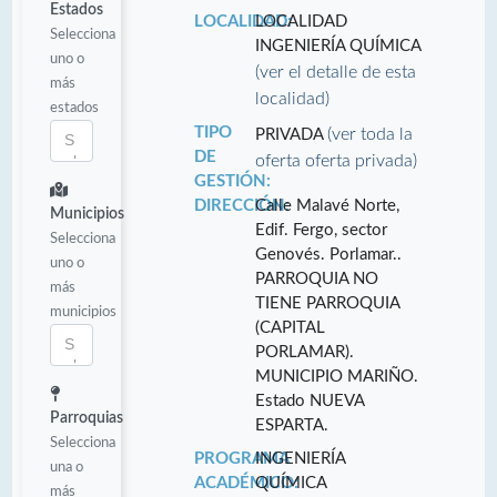
Estados
LOCALIDAD:
LOCALIDAD
Selecciona
INGENIERÍA QUÍMICA
uno o
(ver el detalle de esta
más
localidad)
estados
TIPO
(ver toda la
PRIVADA
DE
oferta oferta privada)
GESTIÓN:
DIRECCIÓN:
Calle Malavé Norte,
Municipios
Edif. Fergo, sector
Selecciona
Genovés. Porlamar..
uno o
PARROQUIA NO
más
TIENE PARROQUIA
municipios
(CAPITAL
PORLAMAR).
MUNICIPIO MARIÑO.
Estado NUEVA
Parroquias
ESPARTA.
Selecciona
PROGRAMA
INGENIERÍA
una o
ACADÉMICO:
QUÍMICA
más