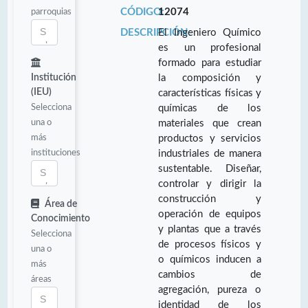
parroquias
CÓDIGO:
12074
DESCRIPCIÓN:
El Ingeniero Químico
es un profesional
formado para estudiar
Institución
la composición y
(IEU)
características físicas y
Selecciona
químicas de los
una o
materiales que crean
más
productos y servicios
instituciones
industriales de manera
sustentable. Diseñar,
controlar y dirigir la
construcción y
Área de
operación de equipos
Conocimiento
y plantas que a través
Selecciona
de procesos físicos y
una o
o químicos inducen a
más
cambios de
áreas
agregación, pureza o
identidad de los