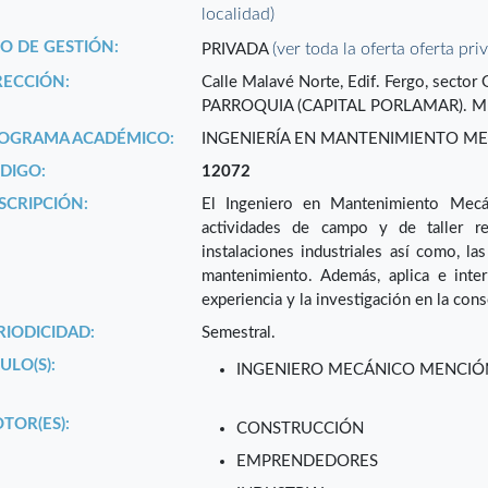
localidad)
PO DE GESTIÓN:
(ver toda la oferta oferta pri
PRIVADA
RECCIÓN:
Calle Malavé Norte, Edif. Fergo, sect
PARROQUIA (CAPITAL PORLAMAR). M
OGRAMA ACADÉMICO:
INGENIERÍA EN MANTENIMIENTO M
DIGO:
12072
SCRIPCIÓN:
El Ingeniero en Mantenimiento Mecán
actividades de campo y de taller r
instalaciones industriales así como, la
mantenimiento. Además, aplica e interp
experiencia y la investigación en la con
RIODICIDAD:
Semestral.
ULO(S):
INGENIERO MECÁNICO MENCI
TOR(ES):
CONSTRUCCIÓN
EMPRENDEDORES