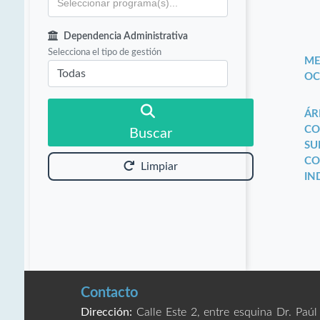
Dependencia Administrativa
Selecciona el tipo de gestión
ME
OC
ÁR
CO
Buscar
SU
CO
Limpiar
IN
Contacto
Dirección:
Calle Este 2, entre esquina Dr. Paúl