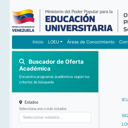
Inicio
LOEU
Áreas de Conocimiento
Con
Buscador de Oferta
Académica
Encuentra programas académicos según tus
criterios de búsqueda
IEU
Estados
Selecciona uno o más estados
SI
LO