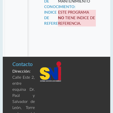
DE
MANTENIMIENTO
CONOCIMIENTO:
INDICE
ESTE PROGRAMA
DE
NO
TIENE INDICE DE
REFERENCIA:
REFERENCIA.
Contacto
Dirección:
Calle Este 2,
entre
esquina Dr.
Paúl y
Salvador de
León, Torre