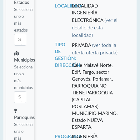
Estados
LOCALIDAD:
LOCALIDAD
Selecciona
INGENIERÍA
uno o
(ver el
ELECTRÓNICA
más
detalle de esta
estados
localidad)
TIPO
(ver toda la
PRIVADA
DE
oferta oferta privada)
GESTIÓN:
Municipios
DIRECCIÓN:
Calle Malavé Norte,
Selecciona
Edif. Fergo, sector
uno o
Genovés. Porlamar..
más
PARROQUIA NO
municipios
TIENE PARROQUIA
(CAPITAL
PORLAMAR).
MUNICIPIO MARIÑO.
Parroquias
Estado NUEVA
Selecciona
ESPARTA.
una o
PROGRAMA
INGENIERÍA
más