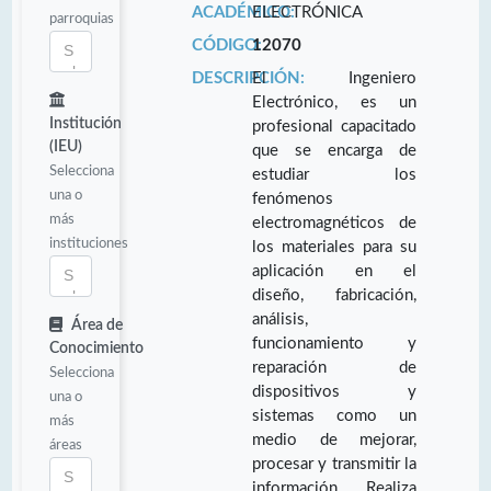
ACADÉMICO:
ELECTRÓNICA
parroquias
CÓDIGO:
12070
DESCRIPCIÓN:
El Ingeniero
Electrónico, es un
Institución
profesional capacitado
(IEU)
que se encarga de
Selecciona
estudiar los
una o
fenómenos
más
electromagnéticos de
instituciones
los materiales para su
aplicación en el
diseño, fabricación,
análisis,
Área de
funcionamiento y
Conocimiento
reparación de
Selecciona
dispositivos y
una o
sistemas como un
más
medio de mejorar,
áreas
procesar y transmitir la
información. Realiza