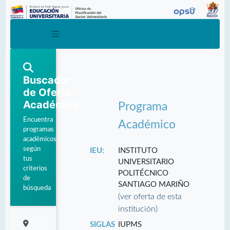
Buscador
de Oferta
Académica
Programa
Encuentra
Académico
programas
académicos
según
IEU:
INSTITUTO
tus
UNIVERSITARIO
criterios
POLITÉCNICO
de
SANTIAGO MARIÑO
búsqueda
(ver oferta de esta
institución)
SIGLAS
IUPMS