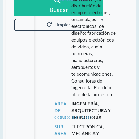
distribución de
Buscar
equipos eléctricos;
ensamblajes
Limpiar
electrónicos; de
diseño; fabricación de
equipos electrónicos
de video, audio;
petroleras,
manufactureras,
aeropuertos y
telecomunicaciones.
Consultoras de
ingeniería. Ejercicio
libre de la profesión.
ÁREA
INGENIERÍA,
DE
ARQUITECTURA Y
CONOCIMIENTO:
TECNOLOGÍA
SUB
ELECTRÓNICA,
ÁREA
MECÁNICA Y