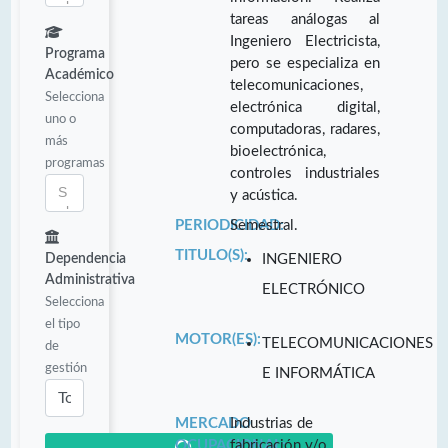
tareas análogas al
Ingeniero Electricista,
Programa
pero se especializa en
Académico
telecomunicaciones,
Selecciona
electrónica digital,
uno o
computadoras, radares,
más
bioelectrónica,
programas
controles industriales
y acústica.
PERIODICIDAD:
Semestral.
TITULO(S):
Dependencia
INGENIERO
Administrativa
ELECTRÓNICO
Selecciona
el tipo
MOTOR(ES):
TELECOMUNICACIONES
de
gestión
E INFORMÁTICA
MERCADO
Industrias de
OCUPACIONAL:
fabricación y/o