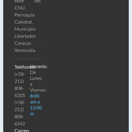
sede del
CNU,
Parroquia
Catedral,
Municipio
Libertador.
Caracas -
Venezuela.
Horario:
Teléfonos:
De
(+58-
Lunes
212)
a
808-
Viernes:
6205
8:00
am a
(+58-
12:00
212)
m
808-
6542
Correo