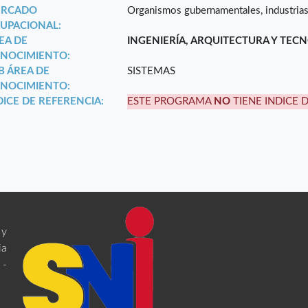
RCADO
Organismos gubernamentales, industrias
UPACIONAL:
EA DE
INGENIERÍA, ARQUITECTURA Y TEC
NOCIMIENTO:
B ÁREA DE
SISTEMAS
NOCIMIENTO:
DICE DE REFERENCIA:
ESTE PROGRAMA
NO
TIENE INDICE 
 y
ia
 -