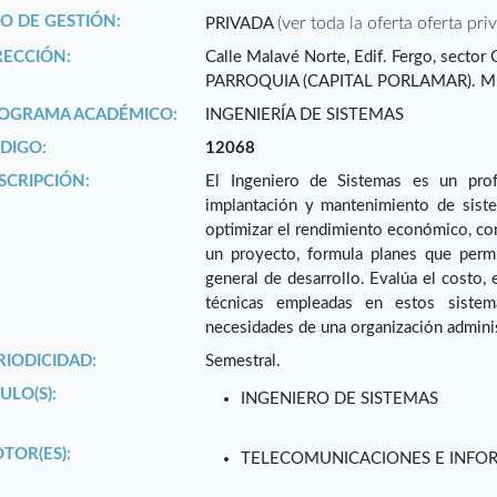
PO DE GESTIÓN:
(ver toda la oferta oferta pri
PRIVADA
RECCIÓN:
Calle Malavé Norte, Edif. Fergo, sect
PARROQUIA (CAPITAL PORLAMAR). M
OGRAMA ACADÉMICO:
INGENIERÍA DE SISTEMAS
DIGO:
12068
SCRIPCIÓN:
El Ingeniero de Sistemas es un prof
implantación y mantenimiento de sist
optimizar el rendimiento económico, cont
un proyecto, formula planes que perm
general de desarrollo. Evalúa el costo,
técnicas empleadas en estos sistem
necesidades de una organización adminis
RIODICIDAD:
Semestral.
ULO(S):
INGENIERO DE SISTEMAS
TOR(ES):
TELECOMUNICACIONES E INFO