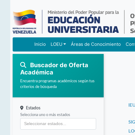
Inicio
LOEU
Áreas de Conocimiento
Con
Buscador de Oferta
Académica
Encuentra programas académicos según tus
criterios de búsqueda
IEU
Estados
Selecciona uno o más estados
SI
LO