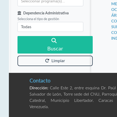
ME
OC
Dependencia Administrativa
ÁR
Selecciona el tipo de gestión
CO
SU
CO
IN
Buscar
Limpiar
Contacto
Dirección:
Calle Este 2, entre esquina Dr. Paúl
Salvador de León, Torre sede del CNU, Parroqu
Catedral, Municipio Libertador. Caracas
Venezuela.