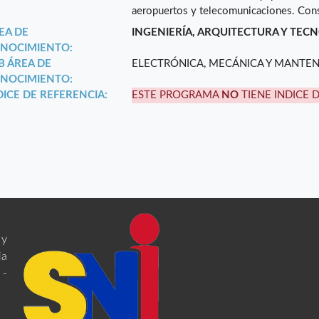
aeropuertos y telecomunicaciones. Consul
EA DE
INGENIERÍA, ARQUITECTURA Y TEC
NOCIMIENTO:
B ÁREA DE
ELECTRÓNICA, MECÁNICA Y MANTE
NOCIMIENTO:
DICE DE REFERENCIA:
ESTE PROGRAMA
NO
TIENE INDICE 
 y
ia
 -