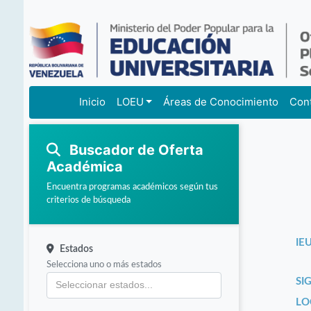
Inicio
LOEU
Áreas de Conocimiento
Con
Buscador de Oferta
Académica
Encuentra programas académicos según tus
criterios de búsqueda
IEU
Estados
Selecciona uno o más estados
SI
LO