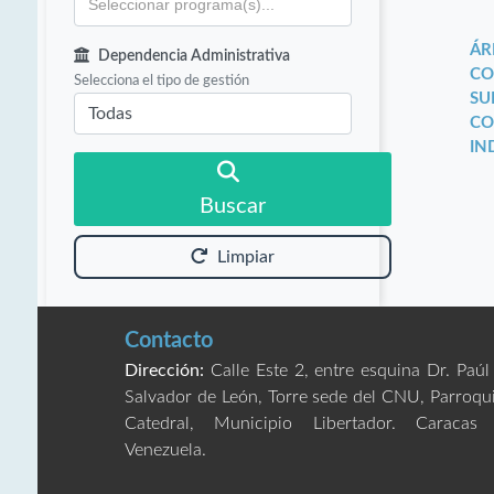
ÁR
Dependencia Administrativa
CO
Selecciona el tipo de gestión
SU
CO
IN
Buscar
Limpiar
Contacto
Dirección:
Calle Este 2, entre esquina Dr. Paúl
Salvador de León, Torre sede del CNU, Parroqu
Catedral, Municipio Libertador. Caracas
Venezuela.