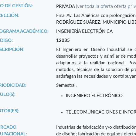
PO DE GESTIÓN:
(ver toda la oferta oferta pri
PRIVADA
RECCIÓN:
Final Av. Las Américas con prolongaci
RODRÍGUEZ SUÁREZ. MUNICIPIO LIB
OGRAMA ACADÉMICO:
INGENIERÍA ELECTRÓNICA
DIGO:
12035
SCRIPCIÓN:
El Ingeniero en Diseño Industrial se 
desarrollar proyectos y asimilar de mo
adaptarlos a la realidad nacional. Pos
métodos, técnicas de la solución de p
satisfagan las necesidades y contribuyan
RIODICIDAD:
Semestral.
ULO(S):
INGENIERO ELECTRÓNICO
TOR(ES):
TELECOMUNICACIONES E INFO
RCADO
Industrias de fabricación y/o distribuci
UPACIONAL:
de diseño; fabricación de equipos electr