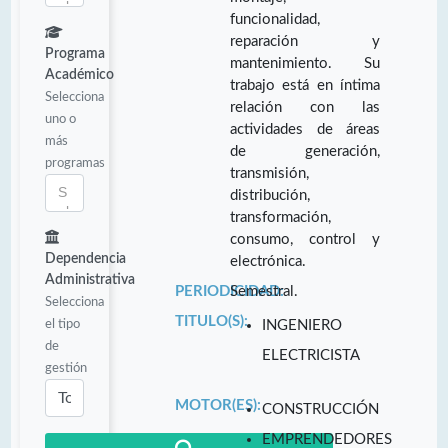
funcionalidad,
reparación y
Programa
mantenimiento. Su
Académico
trabajo está en íntima
Selecciona
relación con las
uno o
actividades de áreas
más
de generación,
programas
transmisión,
distribución,
transformación,
consumo, control y
Dependencia
electrónica.
Administrativa
PERIODICIDAD:
Semestral.
Selecciona
TITULO(S):
el tipo
INGENIERO
de
ELECTRICISTA
gestión
MOTOR(ES):
CONSTRUCCIÓN
EMPRENDEDORES