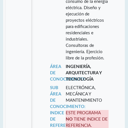
consumo de la energía
eléctrica. Diseño y
ejecución de
proyectos eléctricos
para edificaciones
residenciales e
industriales.
Consultoras de
ingeniería. Ejercicio
libre de la profesión.
ÁREA
INGENIERÍA,
DE
ARQUITECTURA Y
CONOCIMIENTO:
TECNOLOGÍA
SUB
ELECTRÓNICA,
ÁREA
MECÁNICA Y
DE
MANTENIMIENTO
CONOCIMIENTO:
INDICE
ESTE PROGRAMA
DE
NO
TIENE INDICE DE
REFERENCIA:
REFERENCIA.