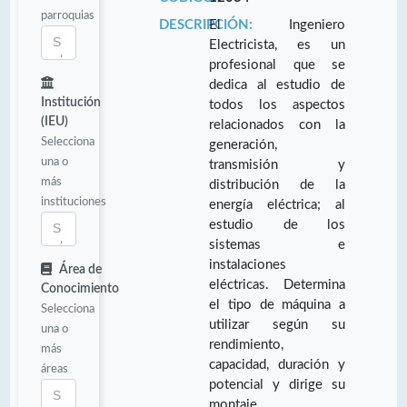
parroquias
DESCRIPCIÓN:
El Ingeniero
Electricista, es un
profesional que se
dedica al estudio de
Institución
todos los aspectos
(IEU)
relacionados con la
Selecciona
generación,
una o
transmisión y
más
distribución de la
instituciones
energía eléctrica; al
estudio de los
sistemas e
instalaciones
Área de
eléctricas. Determina
Conocimiento
el tipo de máquina a
Selecciona
utilizar según su
una o
rendimiento,
más
capacidad, duración y
áreas
potencial y dirige su
montaje,