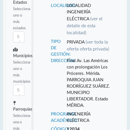
Estados
LOCALIDAD:
LOCALIDAD
Selecciona
INGENIERÍA
uno o
(ver el
ELÉCTRICA
más
detalle de esta
estados
localidad)
TIPO
(ver toda la
PRIVADA
DE
oferta oferta privada)
GESTIÓN:
Municipios
DIRECCIÓN:
Final Av. Las Américas
Selecciona
con prolongación Los
uno o
Próceres. Mérida.
más
PARROQUIA JUAN
municipios
RODRÍGUEZ SUÁREZ.
MUNICIPIO
LIBERTADOR. Estado
MÉRIDA.
Parroquias
PROGRAMA
INGENIERÍA
Selecciona
ACADÉMICO:
ELÉCTRICA
una o
más
CÓDIGO:
12034