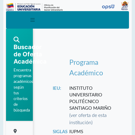
Buscador
de Oferta
Académica
Programa
Encuentra
Académico
programas
académicos
según
IEU:
INSTITUTO
tus
UNIVERSITARIO
criterios
POLITÉCNICO
de
SANTIAGO MARIÑO
búsqueda
(ver oferta de esta
institución)
SIGLAS
IUPMS