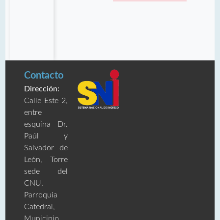
Contacto
Dirección:
Calle Este 2,
entre
esquina Dr.
Paúl y
Salvador de
León, Torre
sede del
CNU,
Parroquia
Catedral,
Municipio