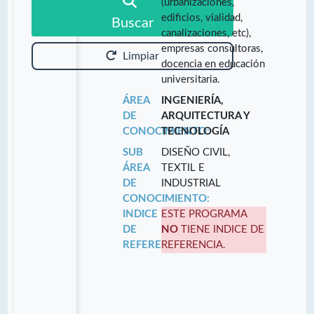
(urbanizaciones,
edificios, vialidad,
Buscar
canalizaciones, etc),
empresas consultoras,
Limpiar
docencia en educación
universitaria.
ÁREA
INGENIERÍA,
DE
ARQUITECTURA Y
CONOCIMIENTO:
TECNOLOGÍA
SUB
DISEÑO CIVIL,
ÁREA
TEXTIL E
DE
INDUSTRIAL
CONOCIMIENTO:
INDICE
ESTE PROGRAMA
DE
NO
TIENE INDICE DE
REFERENCIA:
REFERENCIA.