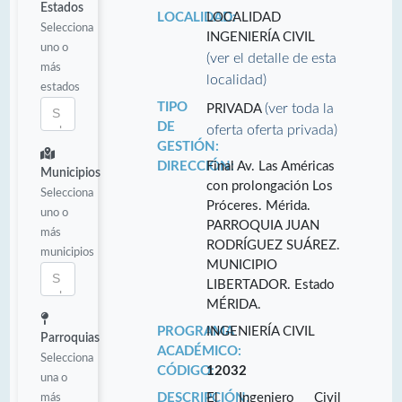
Estados
LOCALIDAD:
LOCALIDAD
Selecciona
INGENIERÍA CIVIL
uno o
(ver el detalle de esta
más
localidad)
estados
TIPO
(ver toda la
PRIVADA
DE
oferta oferta privada)
GESTIÓN:
DIRECCIÓN:
Final Av. Las Américas
Municipios
con prolongación Los
Selecciona
Próceres. Mérida.
uno o
PARROQUIA JUAN
más
RODRÍGUEZ SUÁREZ.
municipios
MUNICIPIO
LIBERTADOR. Estado
MÉRIDA.
PROGRAMA
INGENIERÍA CIVIL
Parroquias
ACADÉMICO:
Selecciona
CÓDIGO:
12032
una o
más
DESCRIPCIÓN:
El Ingeniero Civil