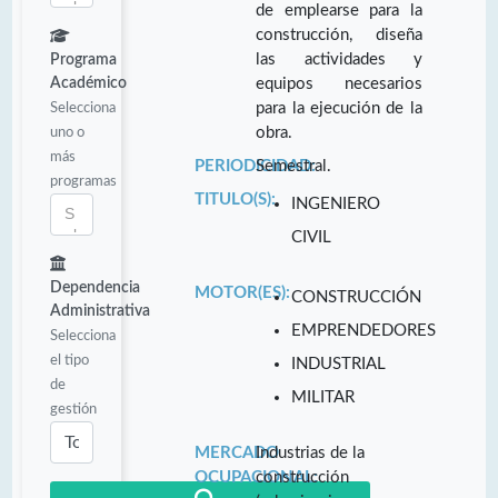
de emplearse para la
construcción, diseña
las actividades y
Programa
Académico
equipos necesarios
Selecciona
para la ejecución de la
uno o
obra.
más
PERIODICIDAD:
Semestral.
programas
TITULO(S):
INGENIERO
CIVIL
Dependencia
MOTOR(ES):
CONSTRUCCIÓN
Administrativa
EMPRENDEDORES
Selecciona
el tipo
INDUSTRIAL
de
MILITAR
gestión
MERCADO
Industrias de la
OCUPACIONAL:
construcción