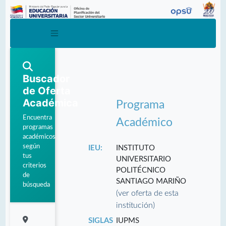
Buscador
de Oferta
Académica
Programa
Encuentra
Académico
programas
académicos
según
IEU:
INSTITUTO
tus
UNIVERSITARIO
criterios
POLITÉCNICO
de
SANTIAGO MARIÑO
búsqueda
(ver oferta de esta
institución)
SIGLAS
IUPMS