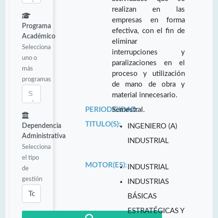
realizan en las
empresas en forma
Programa
efectiva, con el fin de
Académico
eliminar
Selecciona
interrupciones y
uno o
paralizaciones en el
más
proceso y utilización
programas
de mano de obra y
material innecesario.
PERIODICIDAD:
Semestral.
TITULO(S):
Dependencia
INGENIERO (A)
Administrativa
INDUSTRIAL
Selecciona
el tipo
MOTOR(ES):
INDUSTRIAL
de
gestión
INDUSTRIAS
BÁSICAS
ESTRATÉGICAS Y