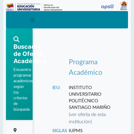
Buscador
de Oferta
Académica
Programa
Encuentra
Académico
programas
académicos
según
IEU:
INSTITUTO
tus
UNIVERSITARIO
criterios
POLITÉCNICO
de
SANTIAGO MARIÑO
búsqueda
(ver oferta de esta
institución)
SIGLAS
IUPMS