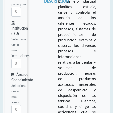
DESCRIPCIÓN:
El Ingeniero Industrial
parroquias
planifica, estudia,
dirige y controla el
análisis de los
diferentes métodos,
Institución
procesos, sistemas de
(IEU)
procedimientos de
Selecciona
producción, examina y
una o
observa los diversos
más
procesos e
instituciones
informaciones
relativas a las ventas y
volumen de
producción, mejoras
Área de
de productos
Conocimiento
acabados, materiales
Selecciona
de desperdicio y
una o
disposición de las
más
fábricas. Planifica,
áreas
coordina y dirige las
actividades que se