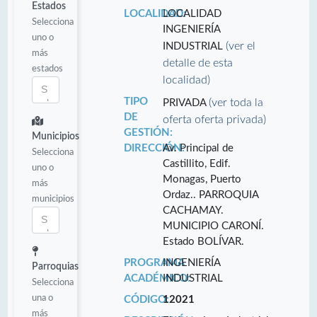
Estados
LOCALIDAD:
LOCALIDAD
Selecciona
INGENIERÍA
uno o
(ver el
INDUSTRIAL
más
detalle de esta
estados
localidad)
TIPO
(ver toda la
PRIVADA
DE
oferta oferta privada)
GESTIÓN:
Municipios
DIRECCIÓN:
Av. Principal de
Selecciona
Castillito, Edif.
uno o
Monagas, Puerto
más
Ordaz.. PARROQUIA
municipios
CACHAMAY.
MUNICIPIO CARONÍ.
Estado BOLÍVAR.
PROGRAMA
INGENIERÍA
Parroquias
ACADÉMICO:
INDUSTRIAL
Selecciona
una o
CÓDIGO:
12021
más