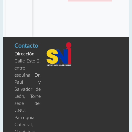
Contacto
Dirección:
Calle Este 2,
entre
esquina Dr.
Paúl y
Salvador de
León, Torre
sede del
CNU,
Parroquia
Catedral,
Municipio