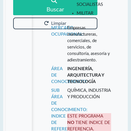
SOCIALISTAS
Buscar
MILITAR
Limpiar
MERCADO
Empresas
OCUPACIONAL:
manufactureras,
comerciales, de
servicios, de
consultoría, asesoría y
adiestramiento.
ÁREA
INGENIERÍA,
DE
ARQUITECTURA Y
CONOCIMIENTO:
TECNOLOGÍA
SUB
QUÍMICA, INDUSTRIA
ÁREA
Y PRODUCCIÓN
DE
CONOCIMIENTO:
INDICE
ESTE PROGRAMA
DE
NO
TIENE INDICE DE
REFERENCIA:
REFERENCIA.