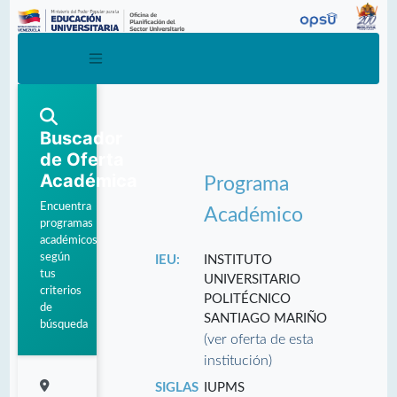
Buscador
de Oferta
Académica
Programa
Encuentra
Académico
programas
académicos
según
IEU:
INSTITUTO
tus
UNIVERSITARIO
criterios
POLITÉCNICO
de
SANTIAGO MARIÑO
búsqueda
(ver oferta de esta
institución)
SIGLAS
IUPMS