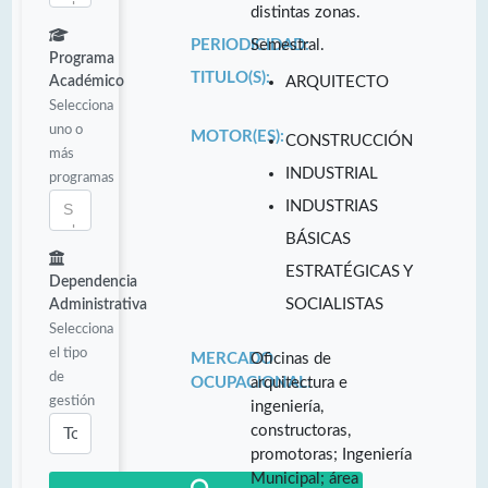
distintas zonas.
PERIODICIDAD:
Semestral.
Programa
TITULO(S):
Académico
ARQUITECTO
Selecciona
uno o
MOTOR(ES):
CONSTRUCCIÓN
más
INDUSTRIAL
programas
INDUSTRIAS
BÁSICAS
ESTRATÉGICAS Y
Dependencia
SOCIALISTAS
Administrativa
Selecciona
el tipo
MERCADO
Oficinas de
de
OCUPACIONAL:
arquitectura e
gestión
ingeniería,
constructoras,
promotoras; Ingeniería
Municipal; área