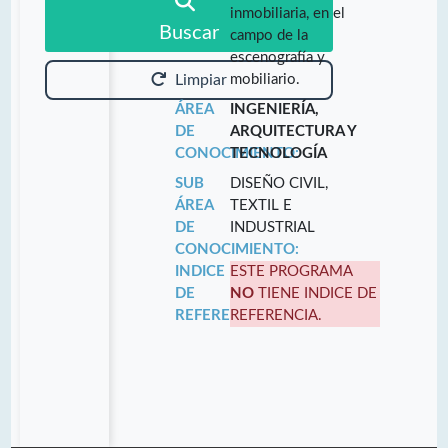
inmobiliaria, en el
Buscar
campo de la
escenografía y
mobiliario.
Limpiar
ÁREA
INGENIERÍA,
DE
ARQUITECTURA Y
CONOCIMIENTO:
TECNOLOGÍA
SUB
DISEÑO CIVIL,
ÁREA
TEXTIL E
DE
INDUSTRIAL
CONOCIMIENTO:
INDICE
ESTE PROGRAMA
DE
NO
TIENE INDICE DE
REFERENCIA:
REFERENCIA.