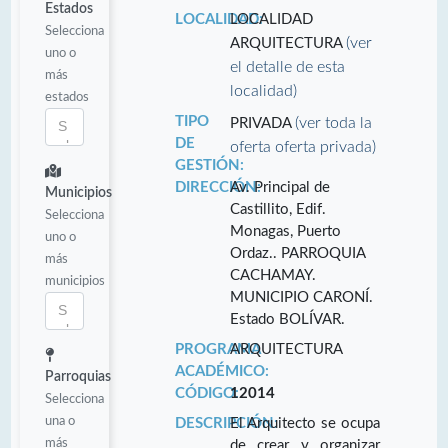
Estados
LOCALIDAD:
LOCALIDAD
Selecciona
(ver
ARQUITECTURA
uno o
el detalle de esta
más
localidad)
estados
TIPO
(ver toda la
PRIVADA
DE
oferta oferta privada)
GESTIÓN:
DIRECCIÓN:
Av. Principal de
Municipios
Castillito, Edif.
Selecciona
Monagas, Puerto
uno o
Ordaz.. PARROQUIA
más
CACHAMAY.
municipios
MUNICIPIO CARONÍ.
Estado BOLÍVAR.
PROGRAMA
ARQUITECTURA
ACADÉMICO:
Parroquias
CÓDIGO:
12014
Selecciona
una o
DESCRIPCIÓN:
El Arquitecto se ocupa
más
de crear y organizar