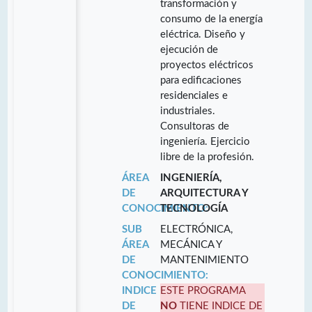
transformación y
consumo de la energía
eléctrica. Diseño y
ejecución de
proyectos eléctricos
para edificaciones
residenciales e
industriales.
Consultoras de
ingeniería. Ejercicio
libre de la profesión.
ÁREA
INGENIERÍA,
DE
ARQUITECTURA Y
CONOCIMIENTO:
TECNOLOGÍA
SUB
ELECTRÓNICA,
ÁREA
MECÁNICA Y
DE
MANTENIMIENTO
CONOCIMIENTO:
INDICE
ESTE PROGRAMA
DE
NO
TIENE INDICE DE