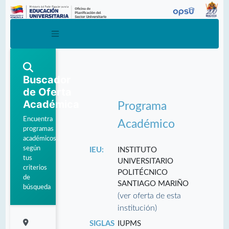
Buscador
de Oferta
Académica
Programa
Encuentra
Académico
programas
académicos
según
IEU:
INSTITUTO
tus
UNIVERSITARIO
criterios
POLITÉCNICO
de
SANTIAGO MARIÑO
búsqueda
(ver oferta de esta
institución)
SIGLAS
IUPMS