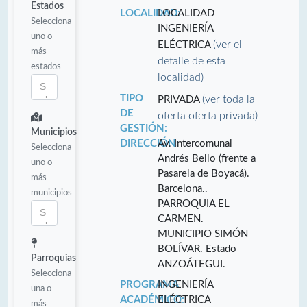
Estados
LOCALIDAD:
LOCALIDAD
Selecciona
INGENIERÍA
uno o
(ver el
ELÉCTRICA
más
detalle de esta
estados
localidad)
TIPO
(ver toda la
PRIVADA
DE
oferta oferta privada)
GESTIÓN:
Municipios
DIRECCIÓN:
Av. Intercomunal
Selecciona
Andrés Bello (frente a
uno o
Pasarela de Boyacá).
más
Barcelona..
municipios
PARROQUIA EL
CARMEN.
MUNICIPIO SIMÓN
BOLÍVAR. Estado
Parroquias
ANZOÁTEGUI.
Selecciona
PROGRAMA
INGENIERÍA
una o
ACADÉMICO:
ELÉCTRICA
más