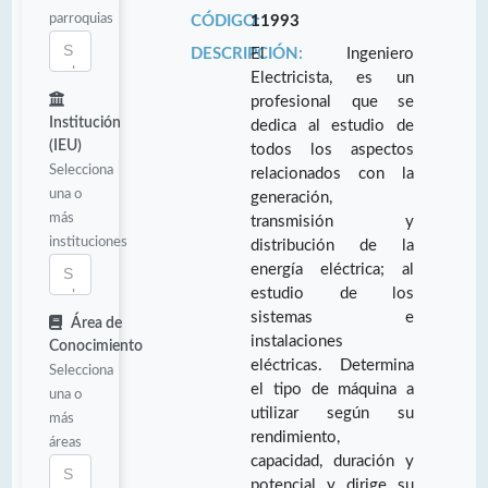
parroquias
CÓDIGO:
11993
DESCRIPCIÓN:
El Ingeniero
Electricista, es un
profesional que se
Institución
dedica al estudio de
(IEU)
todos los aspectos
Selecciona
relacionados con la
una o
generación,
más
transmisión y
instituciones
distribución de la
energía eléctrica; al
estudio de los
sistemas e
Área de
instalaciones
Conocimiento
eléctricas. Determina
Selecciona
el tipo de máquina a
una o
utilizar según su
más
rendimiento,
áreas
capacidad, duración y
potencial y dirige su