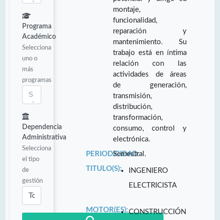
montaje,
funcionalidad,
Programa
reparación y
Académico
mantenimiento. Su
Selecciona
trabajo está en íntima
uno o
relación con las
más
actividades de áreas
programas
de generación,
transmisión,
distribución,
transformación,
Dependencia
consumo, control y
Administrativa
electrónica.
Selecciona
PERIODICIDAD:
Semestral.
el tipo
TITULO(S):
de
INGENIERO
gestión
ELECTRICISTA
MOTOR(ES):
CONSTRUCCIÓN