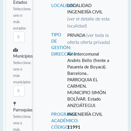
Estados
LOCALIDAD:
LOCALIDAD
Selecciona
INGENIERÍA CIVIL
uno o
(ver el detalle de esta
más
localidad)
estados
TIPO
(ver toda la
PRIVADA
DE
oferta oferta privada)
GESTIÓN:
DIRECCIÓN:
Av. Intercomunal
Municipios
Andrés Bello (frente a
Selecciona
Pasarela de Boyacá).
uno o
Barcelona..
más
PARROQUIA EL
municipios
CARMEN.
MUNICIPIO SIMÓN
BOLÍVAR. Estado
ANZOÁTEGUI.
Parroquias
PROGRAMA
INGENIERÍA CIVIL
Selecciona
ACADÉMICO:
una o
CÓDIGO:
11991
más