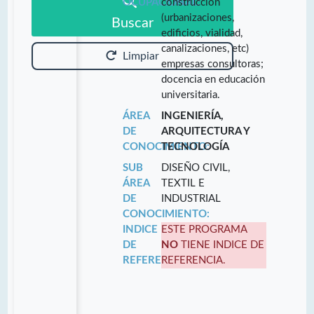
OCUPACIONAL:
construcción
(urbanizaciones,
Buscar
edificios, vialidad,
canalizaciones, etc)
Limpiar
empresas consultoras;
docencia en educación
universitaria.
ÁREA
INGENIERÍA,
DE
ARQUITECTURA Y
CONOCIMIENTO:
TECNOLOGÍA
SUB
DISEÑO CIVIL,
ÁREA
TEXTIL E
DE
INDUSTRIAL
CONOCIMIENTO:
INDICE
ESTE PROGRAMA
DE
NO
TIENE INDICE DE
REFERENCIA:
REFERENCIA.