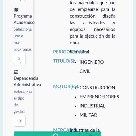
los materiales que han
de emplearse para la
construcción, diseña
Programa
Académico
las actividades y
Selecciona
equipos necesarios
uno o
para la ejecución de la
más
obra.
programas
PERIODICIDAD:
Semestral.
TITULO(S):
INGENIERO
CIVIL
Dependencia
Administrativa
MOTOR(ES):
CONSTRUCCIÓN
Selecciona
EMPRENDEDORES
el tipo
de
INDUSTRIAL
gestión
MILITAR
MERCADO
Industrias de la