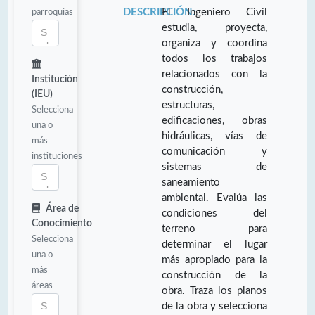
parroquias
DESCRIPCIÓN:
El Ingeniero Civil
estudia, proyecta,
organiza y coordina
todos los trabajos
relacionados con la
Institución
construcción,
(IEU)
estructuras,
Selecciona
edificaciones, obras
una o
hidráulicas, vías de
más
comunicación y
instituciones
sistemas de
saneamiento
ambiental. Evalúa las
Área de
condiciones del
Conocimiento
terreno para
Selecciona
determinar el lugar
una o
más apropiado para la
más
construcción de la
áreas
obra. Traza los planos
de la obra y selecciona