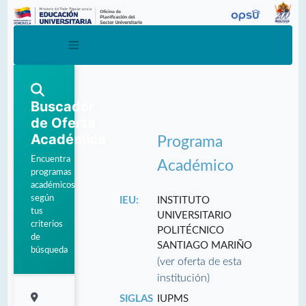
Buscador
de Oferta
Académica
Programa
Encuentra
Académico
programas
académicos
según
IEU:
INSTITUTO
tus
UNIVERSITARIO
criterios
POLITÉCNICO
de
SANTIAGO MARIÑO
búsqueda
(ver oferta de esta
institución)
SIGLAS
IUPMS