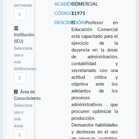
ACADÉMICO:
COMERCIAL
parroquias
CÓDIGO:
11971
DESCRIPCIÓN:
El Profesor en
Educación Comercial
Institución
está capacitado para el
(IEU)
ejercicio de la
Selecciona
docencia en la áreas
una o
de administración,
más
contabilidad y
instituciones
secretariado con una
actitud crítica y
objetiva ante los
adelantos de los
Área de
procesos
Conocimiento
administrativos que
Selecciona
procuren optimizar la
una o
producción.
más
Demuestra habilidades
áreas
y destrezas en el uso
de técnicas contables