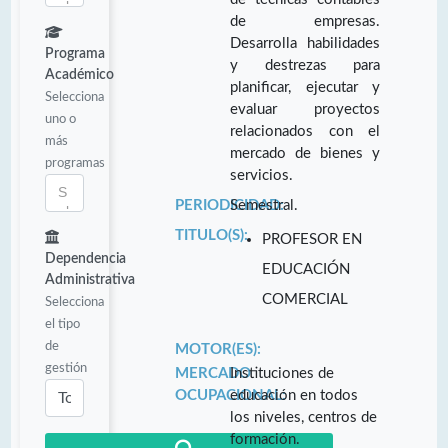
de empresas.
Desarrolla habilidades
Programa
y destrezas para
Académico
planificar, ejecutar y
Selecciona
evaluar proyectos
uno o
relacionados con el
más
mercado de bienes y
programas
servicios.
PERIODICIDAD:
Semestral.
TITULO(S):
PROFESOR EN
Dependencia
EDUCACIÓN
Administrativa
COMERCIAL
Selecciona
el tipo
de
MOTOR(ES):
gestión
MERCADO
Instituciones de
OCUPACIONAL:
educación en todos
los niveles, centros de
formación.