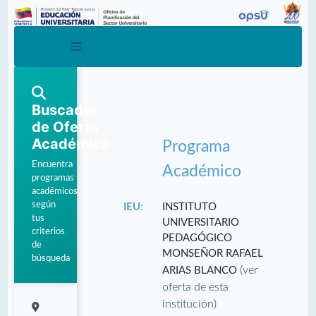
Buscador
de Oferta
Académica
Programa
Encuentra
Académico
programas
académicos
según
IEU:
INSTITUTO
tus
UNIVERSITARIO
criterios
PEDAGÓGICO
de
MONSEÑOR RAFAEL
búsqueda
(ver
ARIAS BLANCO
oferta de esta
institución)