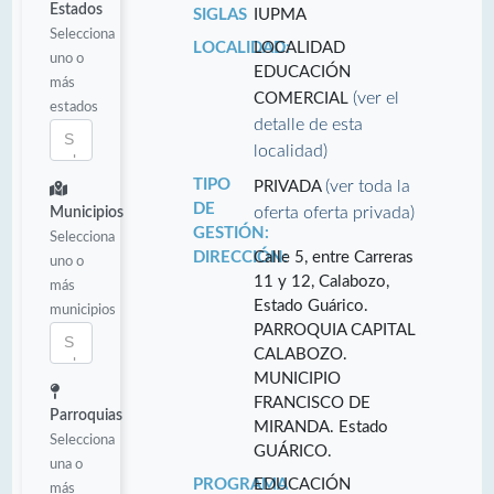
Estados
SIGLAS
IUPMA
Selecciona
LOCALIDAD:
LOCALIDAD
uno o
EDUCACIÓN
más
(ver el
COMERCIAL
estados
detalle de esta
localidad)
TIPO
(ver toda la
PRIVADA
DE
oferta oferta privada)
Municipios
GESTIÓN:
Selecciona
DIRECCIÓN:
Calle 5, entre Carreras
uno o
11 y 12, Calabozo,
más
Estado Guárico.
municipios
PARROQUIA CAPITAL
CALABOZO.
MUNICIPIO
FRANCISCO DE
Parroquias
MIRANDA. Estado
Selecciona
GUÁRICO.
una o
PROGRAMA
EDUCACIÓN
más