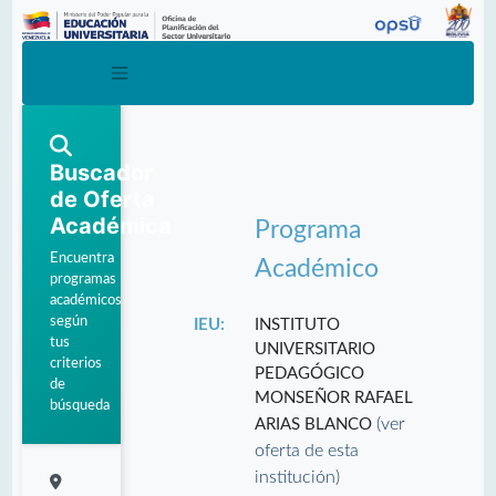
Buscador
de Oferta
Académica
Programa
Encuentra
Académico
programas
académicos
según
IEU:
INSTITUTO
tus
UNIVERSITARIO
criterios
PEDAGÓGICO
de
MONSEÑOR RAFAEL
búsqueda
(ver
ARIAS BLANCO
oferta de esta
institución)