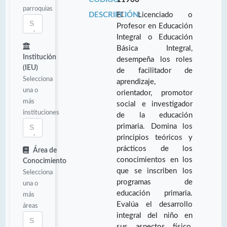
parroquias
DESCRIPCIÓN:
El Licenciado o
Profesor en Educación
Integral o Educación
Básica Integral,
Institución
desempeña los roles
(IEU)
de facilitador de
Selecciona
aprendizaje,
una o
orientador, promotor
más
social e investigador
instituciones
de la educación
primaria. Domina los
principios teóricos y
prácticos de los
Área de
conocimientos en los
Conocimiento
que se inscriben los
Selecciona
programas de
una o
educación primaria.
más
Evalúa el desarrollo
áreas
integral del niño en
sus aspectos físico,