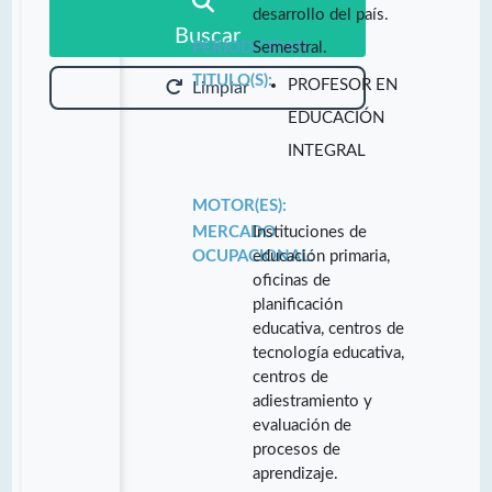
desarrollo del país.
Buscar
PERIODICIDAD:
Semestral.
TITULO(S):
PROFESOR EN
Limpiar
EDUCACIÓN
INTEGRAL
MOTOR(ES):
MERCADO
Instituciones de
OCUPACIONAL:
educación primaria,
oficinas de
planificación
educativa, centros de
tecnología educativa,
centros de
adiestramiento y
evaluación de
procesos de
aprendizaje.