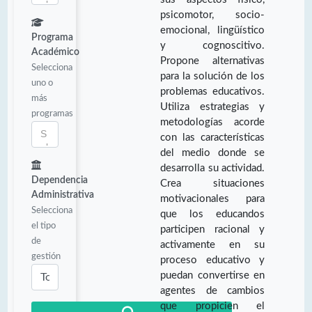
psicomotor, socio-
emocional, lingüístico
Programa
y cognoscitivo.
Académico
Propone alternativas
Selecciona
para la solución de los
uno o
problemas educativos.
más
Utiliza estrategias y
programas
metodologías acorde
con las características
del medio donde se
desarrolla su actividad.
Dependencia
Crea situaciones
Administrativa
motivacionales para
Selecciona
que los educandos
el tipo
participen racional y
de
activamente en su
gestión
proceso educativo y
puedan convertirse en
agentes de cambios
que propicien el