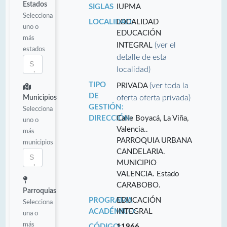
Estados
SIGLAS
IUPMA
Selecciona
LOCALIDAD:
LOCALIDAD
uno o
EDUCACIÓN
más
(ver el
INTEGRAL
estados
detalle de esta
localidad)
TIPO
(ver toda la
PRIVADA
DE
oferta oferta privada)
Municipios
GESTIÓN:
Selecciona
DIRECCIÓN:
Calle Boyacá, La Viña,
uno o
Valencia..
más
PARROQUIA URBANA
municipios
CANDELARIA.
MUNICIPIO
VALENCIA. Estado
CARABOBO.
Parroquias
PROGRAMA
EDUCACIÓN
Selecciona
ACADÉMICO:
INTEGRAL
una o
más
CÓDIGO:
11966