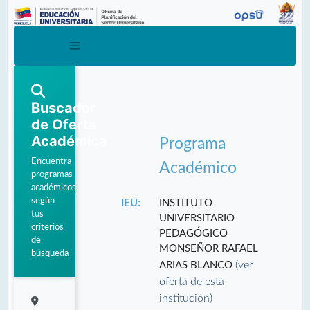
Buscador
de Oferta
Académica
Programa
Encuentra
Académico
programas
académicos
según
IEU:
INSTITUTO
tus
UNIVERSITARIO
criterios
PEDAGÓGICO
de
MONSEÑOR RAFAEL
búsqueda
(ver
ARIAS BLANCO
oferta de esta
institución)