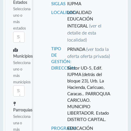
Estados
SIGLAS
IUPMA
Selecciona
LOCALIDAD:
LOCALIDAD
uno o
EDUCACIÓN
más
(ver el
INTEGRAL
estados
detalle de esta
localidad)
TIPO
(ver toda la
PRIVADA
DE
oferta oferta privada)
Municipios
GESTIÓN:
Selecciona
DIRECCIÓN:
Sector UD-5, Edif.
uno o
IUPMA (detrás del
más
bloque 23), Urb. La
municipios
Hacienda, Caricuao,
Caracas.. PARROQUIA
CARICUAO.
MUNICIPIO
Parroquias
LIBERTADOR. Estado
Selecciona
DISTRITO CAPITAL.
una o
PROGRAMA
EDUCACIÓN
más