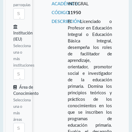
ACADÉMICO:
INTEGRAL
parroquias
CÓDIGO:
11950
DESCRIPCIÓN:
El Licenciado o
Profesor en Educación
Institución
Integral o Educación
(IEU)
Básica Integral,
Selecciona
desempeña los roles
una o
de facilitador de
más
aprendizaje,
instituciones
orientador, promotor
social e investigador
de la educación
primaria. Domina los
Área de
principios teóricos y
Conocimiento
prácticos de los
Selecciona
conocimientos en los
una o
que se inscriben los
más
programas de
áreas
educación primaria.
Evalúa el desarrollo