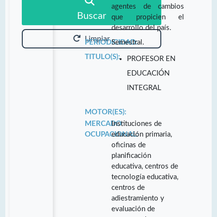
agentes de cambios
Buscar
que propicien el
desarrollo del país.
Limpiar
PERIODICIDAD:
Semestral.
TITULO(S):
PROFESOR EN
EDUCACIÓN
INTEGRAL
MOTOR(ES):
MERCADO
Instituciones de
OCUPACIONAL:
educación primaria,
oficinas de
planificación
educativa, centros de
tecnología educativa,
centros de
adiestramiento y
evaluación de