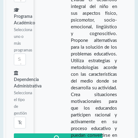
integral del niño en
sus aspectos físico,
Programa
psicomotor, socio-
Académico
emocional, lingüístico
Selecciona
y cognoscitivo.
uno o
Propone alternativas
más
para la solución de los
programas
problemas educativos.
Utiliza estrategias y
metodologías acorde
con las características
Dependencia
del medio donde se
Administrativa
desarrolla su actividad.
Selecciona
Crea situaciones
el tipo
motivacionales para
de
que los educandos
gestión
participen racional y
activamente en su
proceso educativo y
puedan convertirse en