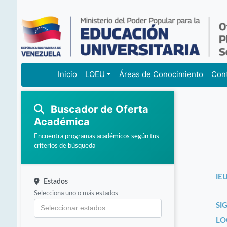
Inicio
LOEU
Áreas de Conocimiento
Con
Buscador de Oferta
Académica
Encuentra programas académicos según tus
criterios de búsqueda
IEU
Estados
Selecciona uno o más estados
SI
LO