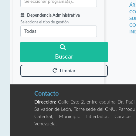
ÁR
CO
Dependencia Administrativa
SU
Selecciona el tipo de gestión
CO
IN
Buscar
Limpiar
Contacto
Dirección:
Calle Este 2, entre esquina Dr. Paúl
Salvador de León, Torre sede del CNU, Parroqu
Catedral, Municipio Libertador. Caracas
Venezuela.