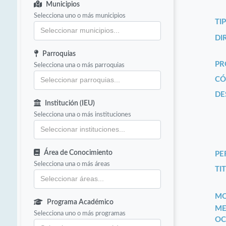
Municipios
Selecciona uno o más municipios
TI
DI
Parroquias
PR
Selecciona una o más parroquias
CÓ
DE
Institución (IEU)
Selecciona una o más instituciones
Área de Conocimiento
PE
Selecciona una o más áreas
TIT
MO
Programa Académico
ME
Selecciona uno o más programas
OC